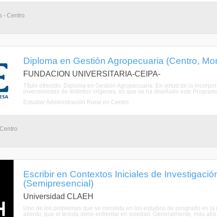
 - Centro
Diploma en Gestión Agropecuaria (Centro, Mo
FUNDACION UNIVERSITARIA-CEIPA-
Título ofrecido: Diploma en Gestión Agropecuaria. En virtud de la incorpo
inversionistas de distintos orígenes, es que se ha diseñado este Programa,
Estudiar Administración Rural en Centro
 Centro
Escribir en Contextos Iniciales de Investigaci
(Semipresencial)
Universidad CLAEH
Uno de los problemas que se constata en los estudios de posgrado es la no
aliento, que el tesista debe enfrentar en soledad. Generalmente, más allá 