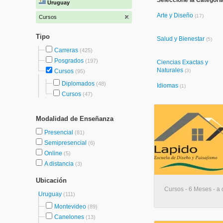
Seleccione la Categorí
Uruguay
Arte y Diseño
(17)
Cursos
Tipo
Salud y Bienestar
(5)
Carreras
(425)
Posgrados
(197)
Ciencias Exactas y
Naturales
Cursos
(3)
(95)
Diplomados
(48)
Idiomas
(1)
Cursos
(47)
Modalidad de Enseñanza
Presencial
(81)
Semipresencial
(6)
Online
(5)
A distancia
(3)
Ubicación
Cursos - 6 Meses - a 
Uruguay
(111)
Montevideo
(89)
Canelones
(13)