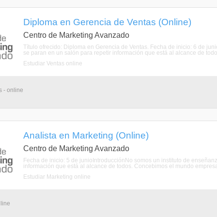
Diploma en Gerencia de Ventas (Online)
Centro de Marketing Avanzado
Título ofrecido: Diploma en Gerencia de Ventas. Fecha de inicio: 6 de j
se paran en un salón para repetir información que está al alcance de to
Estudiar Ventas online
 - online
Analista en Marketing (Online)
Centro de Marketing Avanzado
Fecha de inicio: 5 de junioIntroducciónNo somos un instituto de enseñan
información que está al alcance de todos. Concebimos el mundo empresar
Estudiar Marketing online
line