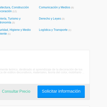
itectura, Construcción
Comunicación y Medios
(9)
ecoración
(12)
lería, Turismo y
Derecho y Leyes
(3)
tronomía
(3)
uridad, Higiene y Medio
Logística y Transporte
(1)
iente
(1)
nte teórico, destinado al aprendizaje de la decoración de los
de estilos decorativos, materiales, teoría del color, mobiliario ...
Solicitar información
Consultar Precio