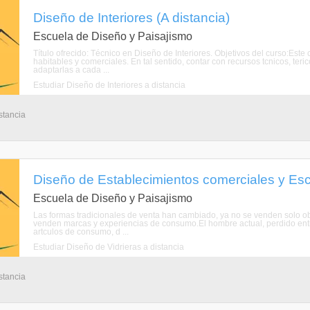
Diseño de Interiores (A distancia)
Escuela de Diseño y Paisajismo
Título ofrecido: Técnico en Diseño de Interiores. Objetivos del curso:Est
habitables y comerciales. En tal sentido, contar con recursos tcnicos, teric
adaptarlas a cada ...
Estudiar Diseño de Interiores a distancia
stancia
Diseño de Establecimientos comerciales y Esc
Escuela de Diseño y Paisajismo
Las formas tradicionales de venta han cambiado, ya no se venden solo obj
venden marcas y experiencias de consumo.El hombre actual, perdido entre
artculos de consumo, d ...
Estudiar Diseño de Vidrieras a distancia
stancia