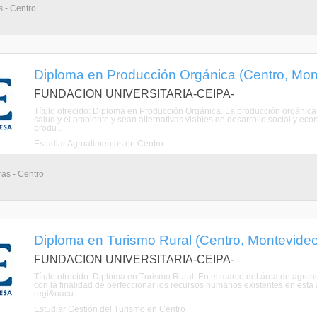
 - Centro
Diploma en Producción Orgánica (Centro, Mon
FUNDACION UNIVERSITARIA-CEIPA-
Título ofrecido: Diploma en Producción Orgánica. La producción orgánic
salud y el ambiente y sean alternativas viables de desarrollo social y e
produ ...
Estudiar Agroalimentos en Centro
as - Centro
Diploma en Turismo Rural (Centro, Montevideo
FUNDACION UNIVERSITARIA-CEIPA-
Título ofrecido: Diploma en Turismo Rural. En el marco del área de agro
con la finalidad de perfeccionar los recursos humanos existentes en esta 
regi&oacu ...
Estudiar Gestión del Turismo en Centro