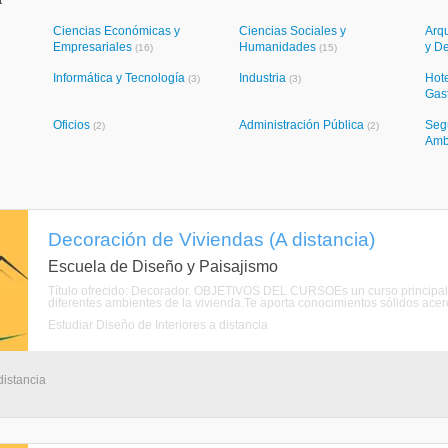
a
Ciencias Económicas y
Ciencias Sociales y
Arqu
Empresariales
Humanidades
y D
(16)
(15)
Informática y Tecnología
Industria
Hote
(3)
(3)
Gas
Oficios
Administración Pública
Seg
(2)
(2)
Amb
Decoración de Viviendas (A distancia)
Escuela de Diseño y Paisajismo
Título ofrecido: Decorador. OBJETIVOS DEL CURSOEs un curso principalme
diferentes ambientes de la vivienda.Te aporta conocimientos sólidos acerca 
Estudiar Diseño de Interiores a distancia
distancia