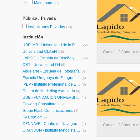
Maldonado
(9)
Pública / Privada
Instituciones Privadas
(14)
Institución
UDELAR - Universidad de la República
(22)
Universidad CLAEH
(16)
Cursos - 2 Años - a di
LAPIDO - Escuela de Diseño y Paisajismo
(14)
ORT - Universidad Ort
(9)
Aquelarre - Escuela de Fotografía
(7)
Escuela Uruguaya de Fotografía y Video
(6)
IPEP - Instituto Profesional de Enseñanza Periodística
(6)
Centro de Marketing Avanzado
(4)
UDE - FUNDACION UNIVERSITARIA-CEIPA-
(4)
Growing Consultores
(3)
Grupo Flash Comunicaciones
(1)
KA EduSoft
(1)
CENNAVE - Centro de Navegación
(1)
Cursos - 2 Años - a di
CRANDON - Instituto Metodista Universitario Crandon
(1)