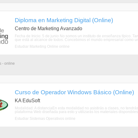
Diploma en Marketing Digital (Online)
Centro de Marketing Avanzado
Fecha de Inicio: 5 de junio No somos un instituto de enseñanza típico. T
que está al alcance de todos. Concebimos el mundo empresarial como una
Estudiar Marketing Online online
 - online
Curso de Operador Windows Básico (Online)
KA EduSoft
Modalidad: A distanciaEn esta modalidad no asistirás a clases, no tendrás
plataforma Web diseñada para esto y utilizarás los materiales disponibles a
Estudiar Sistemas Operativos online