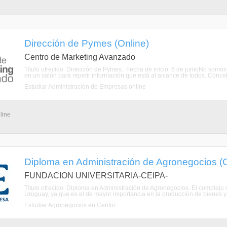
Dirección de Pymes (Online)
Centro de Marketing Avanzado
Título ofrecido: Dirección de Pymes.. Fecha de inicio: 6 de junioNo somo
en un salón para repetir información que está al alcance de todos. Conc
Estudiar Administración de Empresas online
line
Diploma en Administración de Agronegocios (
FUNDACION UNIVERSITARIA-CEIPA-
Título ofrecido: Diploma en Administración de Agronegocios. El complejo
Uruguay, ya que es el de mayor importancia en la producción de bienes y 
Estudiar Agronegocios en Centro