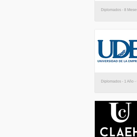
Diplomados - 8 Meses
Diplomados - 1 Año -