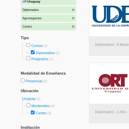
Uruguay
Diplomados
Agronegocios
Centro
Tipo
Diplomados - 8 Meses
Cursos
(2)
Diplomados
(2)
Posgrados
(1)
Modalidad de Enseñanza
Presencial
(2)
Ubicación
Uruguay
(2)
Montevideo
(2)
Diplomados - 1 Año -
Centro
(2)
Institución