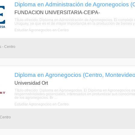
Diploma en Administración de Agronegocios (
FUNDACION UNIVERSITARIA-CEIPA-
Título ofrecido: Diploma en Administración de Agronegocios. El complejo
Uruguay, ya que es el de mayor importancia en la producción de bienes y 
Estudiar Agronegocios en Centro
 - Centro
Diploma en Agronegocios (Centro, Montevideo
Universidad Ort
Título ofrecido: Diploma en Agronegocios. El Diploma en Agronegocios es 
responsabilidades gerenciales, interesados en profundizar sus conocimi
de los agronegocios. Br ...
Estudiar Agronegocios en Centro
 Centro