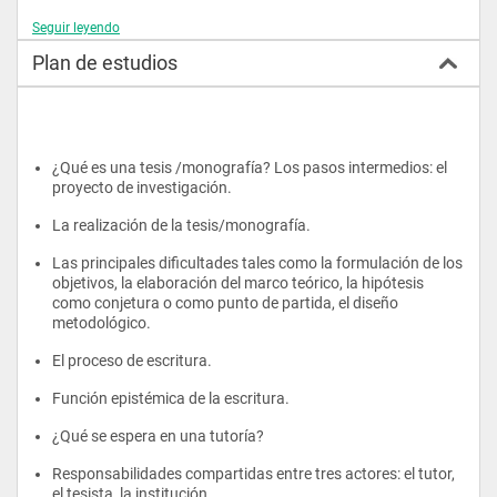
Destinatarios
Seguir leyendo
Plan de estudios
Profesores de formación docente o de grado/posgrado 
universitario que ya cumplen funciones de tutor o aspiran a 
desempeñarse como tales y docentes de Metodología de la 
Investigación.
¿Qué es una tesis /monografía? Los pasos intermedios: el 
proyecto de investigación.
La realización de la tesis/monografía.
Las principales dificultades tales como la formulación de los 
objetivos, la elaboración del marco teórico, la hipótesis 
como conjetura o como punto de partida, el diseño 
metodológico.
El proceso de escritura.
Función epistémica de la escritura.
¿Qué se espera en una tutoría?
Responsabilidades compartidas entre tres actores: el tutor, 
el tesista, la institución.