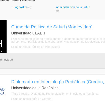
oría de "Salud y Bienestar"
Diagnóstico
Administración de la Salud
(1)
(1)
Curso de Política de Salud (Montevideo)
Universidad CLAEH
Este curso permite lograr profesionales que manejen herramientas que los h
así como ser partícipes de la elaboración y evaluación de las diversas sol
Estudiar Salud Pública en Montevideo
Montevideo
Diplomado en Infectología Pediátrica (Cordón
Universidad de la República
Título ofrecido: Diploma de Profundización en Infectología Pediátrica.
Estudiar Infectología en Cordón