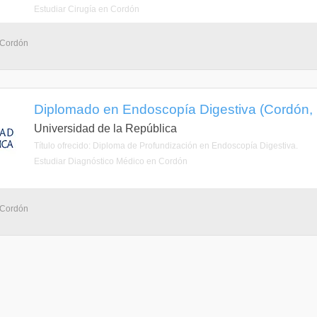
Estudiar Cirugía en Cordón
 Cordón
Diplomado en Endoscopía Digestiva (Cordón,
Universidad de la República
Título ofrecido: Diploma de Profundización en Endoscopía Digestiva.
Estudiar Diagnóstico Médico en Cordón
 Cordón