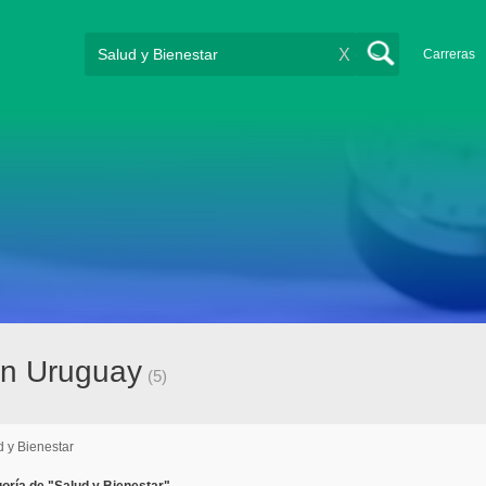
X
Carreras
en Uruguay
(5)
d y Bienestar