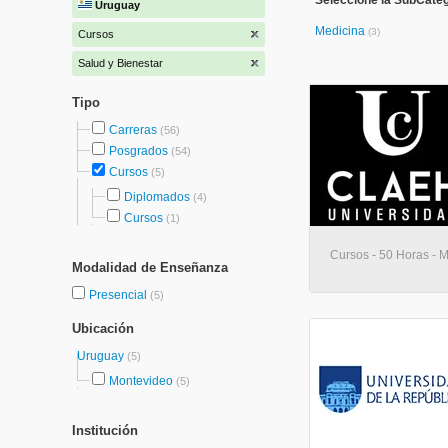
Seleccione la SubCateg
Uruguay
Medicina
(3)
Cursos
Salud y Bienestar
Tipo
Carreras
(56)
Posgrados
(54)
Cursos
(5)
Diplomados
(4)
Cursos
(1)
Cursos - 50 Horas - 
Modalidad de Enseñanza
Presencial
(5)
Ubicación
Uruguay
(5)
Montevideo
(5)
Institución