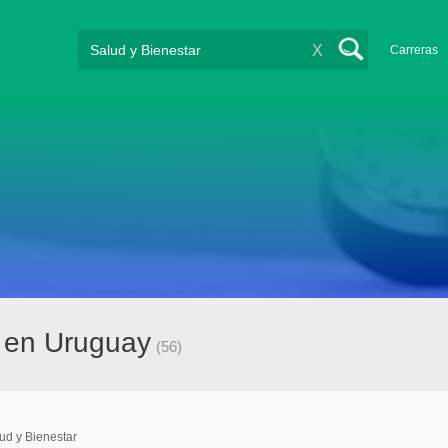
X
Carreras
r en Uruguay
(56)
ud y Bienestar