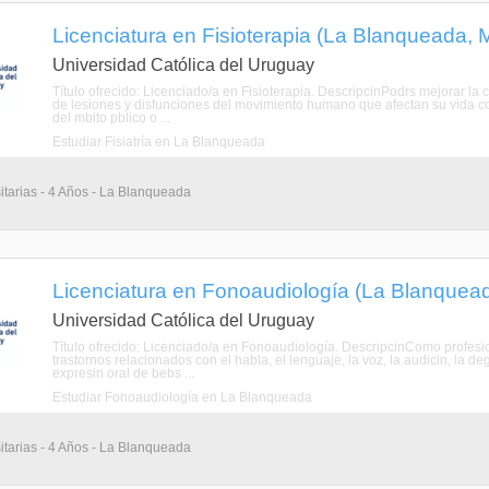
Licenciatura en Fisioterapia (La Blanqueada, 
Universidad Católica del Uruguay
Título ofrecido: Licenciado/a en Fisioterapia. DescripcinPodrs mejorar la 
de lesiones y disfunciones del movimiento humano que afectan su vida co
del mbito pblico o ...
Estudiar Fisiatría en La Blanqueada
itarias - 4 Años - La Blanqueada
Licenciatura en Fonoaudiología (La Blanquea
Universidad Católica del Uruguay
Título ofrecido: Licenciado/a en Fonoaudiología. DescripcinComo profesion
trastornos relacionados con el habla, el lenguaje, la voz, la audicin, la d
expresin oral de bebs ...
Estudiar Fonoaudiología en La Blanqueada
itarias - 4 Años - La Blanqueada