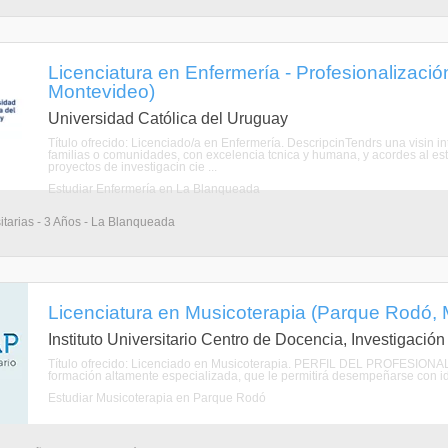
Licenciatura en Enfermería - Profesionalizaci
Montevideo)
Universidad Católica del Uruguay
Título ofrecido: Licenciado/a en Enfermería. DescripcinTendrs una visin in
familias o comunidades, con excelencia tcnica y humana, y acordes al est
proyectos de investigacin cie ...
Estudiar Enfermería en La Blanqueada
itarias - 3 Años - La Blanqueada
Licenciatura en Musicoterapia (Parque Rodó,
Instituto Universitario Centro de Docencia, Investigació
Título ofrecido: Licenciado en Musicoterapia. PERFIL DEL PROFESIONAL:
formación altamente especializada, que le permitirá desempeñarse con idone
Estudiar Musicoterapia en Parque Rodó