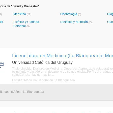
oría de "Salud y Bienestar"
Medicina
Odontología
Dia
8)
(12)
(6)
til
Estética y Cuidado
Dietética y Nutrición
Cui
(2)
Personal
(3)
Licenciatura en Medicina (La Blanqueada, Mo
Universidad Católica del Uruguay
Título ofrecido: Doctor/a en Medicina. DescripcinAprendizaje colaborativ
estudiante y basado en el desarrollo de competencias.Perfil del graduadoUt
saludConocer las normas le ...
Estudiar Medicina General en La Blanqueada
itarias - 6 Años - La Blanqueada