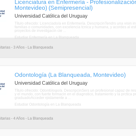
Licenciatura en Enfermería - Profesionalizaci
Montevideo) (Semipresencial)
Universidad Católica del Uruguay
Título ofrecido: Licenciado/a en Enfermería. DescripcinTendrs una visin in
familias o comunidades, con excelencia tcnica y humana, y acordes al est
proyectos de investigacin cie ...
Estudiar Enfermería en La Blanqueada
itarias - 3 Años - La Blanqueada
Odontología (La Blanqueada, Montevideo)
Universidad Católica del Uruguay
Título ofrecido: Odontólogo/a. DescripcinSers un profesional capaz de re
y el mundo, con fuerte formacin en el diagnstico, tratamiento y la prctica p
graduadoAcceder rpidamente a ...
Estudiar Odontología en La Blanqueada
itarias - 4 Años - La Blanqueada