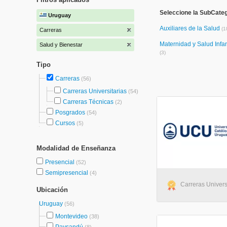
Seleccione la SubCateg
Uruguay
Auxiliares de la Salud
(1
Carreras
Maternidad y Salud Infan
Salud y Bienestar
(3)
Tipo
Carreras
(56)
Carreras Universitarias
(54)
Carreras Técnicas
(2)
Posgrados
(54)
Cursos
(5)
Modalidad de Enseñanza
Presencial
(52)
Semipresencial
(4)
Carreras Univers
Ubicación
Uruguay
(56)
Montevideo
(38)