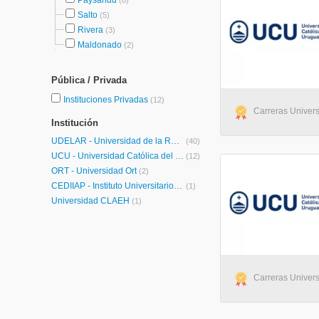
Paysandú
(8)
Salto
(5)
Rivera
(3)
Maldonado
(2)
Pública / Privada
Instituciones Privadas
(12)
Carreras Univers
Institución
UDELAR - Universidad de la República
(40)
UCU - Universidad Católica del Uruguay
(12)
ORT - Universidad Ort
(2)
CEDIIAP - Instituto Universitario Centro de Docencia, Investigación e Información del Aprendizaje
(1)
Universidad CLAEH
(1)
Carreras Univers