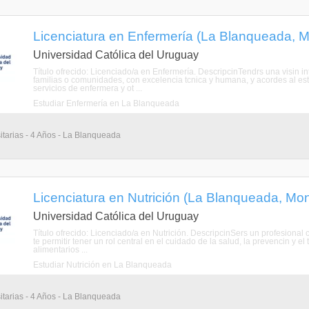
Licenciatura en Enfermería (La Blanqueada, 
Universidad Católica del Uruguay
Título ofrecido: Licenciado/a en Enfermería. DescripcinTendrs una visin in
familias o comunidades, con excelencia tcnica y humana, y acordes al est
servicios de enfermera y ot ...
Estudiar Enfermería en La Blanqueada
itarias - 4 Años - La Blanqueada
Licenciatura en Nutrición (La Blanqueada, Mo
Universidad Católica del Uruguay
Título ofrecido: Licenciado/a en Nutrición. DescripcinSers un profesional 
te permitir tener un rol central en el cuidado de la salud, la prevencin y 
alimentarios ...
Estudiar Nutrición en La Blanqueada
itarias - 4 Años - La Blanqueada