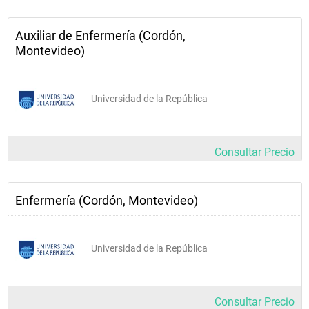
Farmacología Aplicada 
al Embarazo y Niñez
Auxiliar de Enfermería (Cordón,
Montevideo)
Farmacología Básica 
Aplicada al Adulto
Universidad de la República
Microbiología
Prácticum: Cuidados en 
Salud de la Mujer y 
Consultar Precio
Recién Nacido
Enfermería (Cordón, Montevideo)
Prácticum: Cuidados y 
Alteraciones de la Salud 
Médico Quirúrgicas del 
Adulto
Universidad de la República
Prácticum: Cuidados y 
Educación en Primer 
Consultar Precio
Nivel de Atención