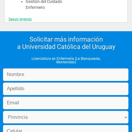
Gestión del Cuidado 
Enfermero
Seguir leyendo
Intervención Social
Práctica Basada en 
Solicitar más información
Evidencia I
a Universidad Católica del Uruguay
Licenciatura en Enfermería (La Blanqueada,
Psicología del Desarrollo
Montevideo)
Salud Pública
Seguridad y Calidad en la 
Atención
Simulación Clínica