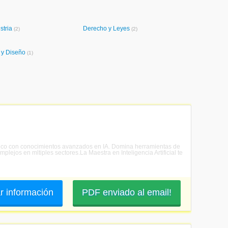
stria
Derecho y Leyes
(2)
(2)
e y Diseño
(1)
cnolgico con conocimientos avanzados en IA. Domina herramientas de
lejos en mltiples sectores.La Maestra en Inteligencia Artificial te
ar información
PDF enviado al email!