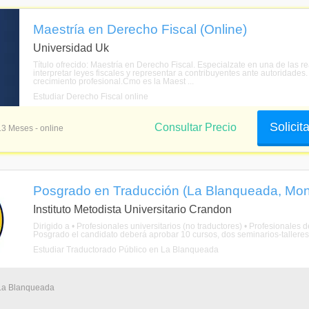
Maestría en Derecho Fiscal (Online)
Universidad Uk
Título ofrecido: Maestría en Derecho Fiscal. Especialzate en una de las
interpretar leyes fiscales y representar a contribuyentes ante autoridad
crecimiento profesional.Cmo es la Maest ...
Estudiar Derecho Fiscal online
Solicit
Consultar Precio
13 Meses - online
Posgrado en Traducción (La Blanqueada, Mon
Instituto Metodista Universitario Crandon
Dirigido a • Profesionales universitarios (no traductores) • Profesionales d
Posgrado el candidato deberá aprobar 10 cursos, dos seminarios-talleres y
Estudiar Traductorado Público en La Blanqueada
 La Blanqueada