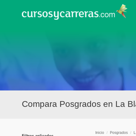
Compara Posgrados en La B
Inicio
/
Posgrados
/
L
Filtros aplicados