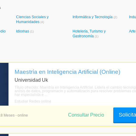
a
Ciencias Sociales y
Informática y Tecnología
Indu
(2)
Humanidades
(4)
edio
Idiomas
Hotelería, Turismo y
Art
(1)
Gastronomía
(1)
Maestría en Inteligencia Artificial (Online)
Universidad Uk
Título ofrecido: Maestría en Inteligencia Artificial. Lidera el cambio te
anlisis de datos, programacin y automatizacin para resolver problemas comp
har especialista e ...
Estudiar Redes online
Solicit
Consultar Precio
18 Meses - online