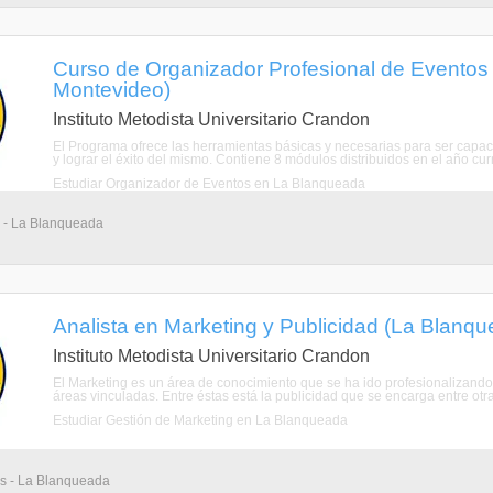
Curso de Organizador Profesional de Eventos
Montevideo)
Instituto Metodista Universitario Crandon
El Programa ofrece las herramientas básicas y necesarias para ser capaces
y lograr el éxito del mismo. Contiene 8 módulos distribuidos en el año curri
Estudiar Organizador de Eventos en La Blanqueada
 - La Blanqueada
Analista en Marketing y Publicidad (La Blanq
Instituto Metodista Universitario Crandon
El Marketing es un área de conocimiento que se ha ido profesionalizando
áreas vinculadas. Entre éstas está la publicidad que se encarga entre otra
Estudiar Gestión de Marketing en La Blanqueada
s - La Blanqueada