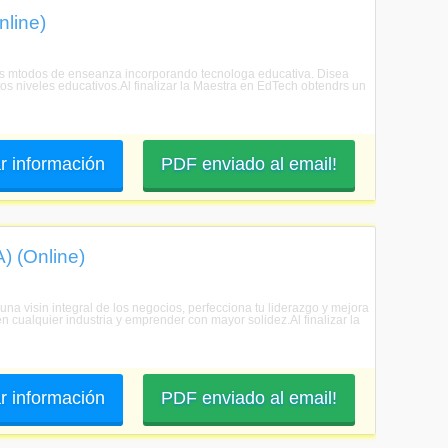
nline)
los mtodos de enseanza incorporando tecnologa educativa. Disea
os niveles educativos.Al finalizar la Maestra en EdTech obtendrs un
ar información
PDF enviado al email!
) (Online)
na visin integral de los negocios, perfecciona tu liderazgo y mejora
n cualquier industria y emprender con mayor solidez.Al finalizar la
ar información
PDF enviado al email!