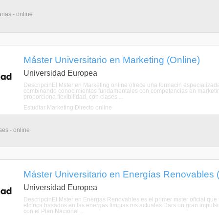
nas - online
Máster Universitario en Marketing (Online)
Universidad Europea
DescripcinEl Mster en Marketing online ofrece una formacin especializad
combinando conocimientos fundamentales con competencias en marketing 
proporciona flexibilidad, con clases ...
Estudiar Marketing Directo online
ses - online
Máster Universitario en Energías Renovables 
Universidad Europea
DescripcinEl Mster en Energas Renovables es el primer mster oficial que t
elctrica basados en las energas limpias ms actuales.Dars un gran impulso
con el Plan Nacional ...