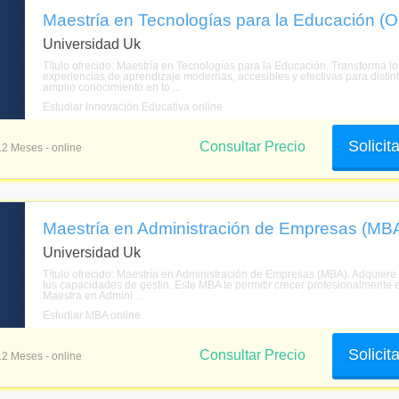
Maestría en Tecnologías para la Educación (O
Universidad Uk
Título ofrecido: Maestría en Tecnologías para la Educación. Transforma 
experiencias de aprendizaje modernas, accesibles y efectivas para distint
amplio conocimiento en to ...
Estudiar Innovación Educativa online
Solicit
Consultar Precio
12 Meses - online
Maestría en Administración de Empresas (MBA
Universidad Uk
Título ofrecido: Maestría en Administración de Empresas (MBA). Adquiere u
tus capacidades de gestin. Este MBA te permitir crecer profesionalmente e
Maestra en Admini ...
Estudiar MBA online
Solicit
Consultar Precio
12 Meses - online