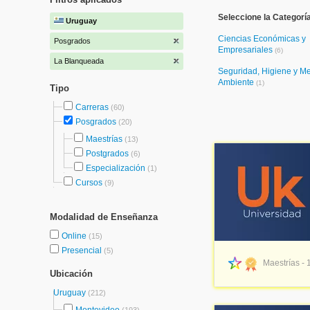
Seleccione la Categorí
Uruguay
Ciencias Económicas y
Posgrados
Empresariales
(6)
La Blanqueada
Seguridad, Higiene y M
Ambiente
(1)
Tipo
Carreras
(60)
Posgrados
(20)
Maestrías
(13)
Postgrados
(6)
Especialización
(1)
Cursos
(9)
Modalidad de Enseñanza
Online
(15)
Presencial
(5)
Maestrías - 
Ubicación
Uruguay
(212)