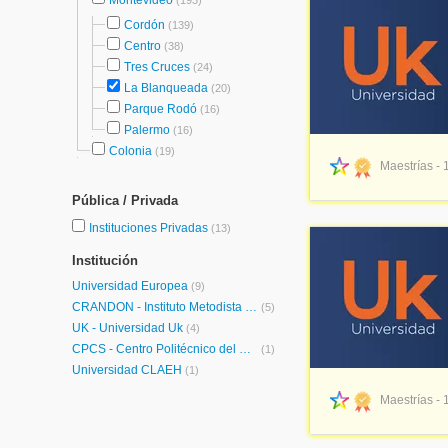
Montevideo
(193)
Cordón
(139)
Centro
(38)
Tres Cruces
(24)
La Blanqueada
(20)
Parque Rodó
(16)
Palermo
(16)
Colonia
(19)
Maestrías - 
Pública / Privada
Instituciones Privadas
(13)
Institución
Universidad Europea
(9)
CRANDON - Instituto Metodista Universitario Crandon
(5)
UK - Universidad Uk
(4)
CPCS - Centro Politécnico del Cono Sur
(1)
Universidad CLAEH
(1)
Maestrías - 