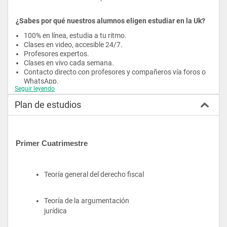
¿Sabes por qué nuestros alumnos eligen estudiar en la Uk?
100% en línea, estudia a tu ritmo.
Clases en video, accesible 24/7.
Profesores expertos.
Clases en vivo cada semana.
Contacto directo con profesores y compañeros vía foros o 
WhatsApp.
Seguir leyendo
Título oficial avalado por la Secretaría de Educación Pública 
de México.
Plan de estudios
Posibilidad de revalidar el título internacionalmente.
Titulación automática, sin necesidad de exámenes 
adicionales o tesis.
Respaldo internacional del Banco Interamericano de 
Primer Cuatrimestre
Desarrollo.
Teoría general del derecho fiscal
Teoría de la argumentación 
jurídica