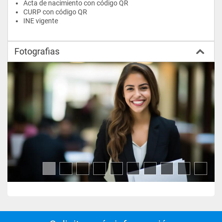
Acta de nacimiento con código QR
Finanzas locales y municipales
CURP con código QR
INE vigente
Relaciones fiscales 
internacionales
Fotografias
Tercer Cuatrimestre
Amparo fiscal
Derecho penal tributario
Sistema de justicia fiscal
Docencia e investigación 
universitaria