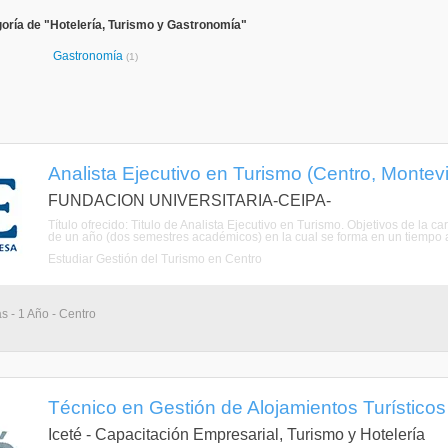
oría de "Hotelería, Turismo y Gastronomía"
Gastronomía
(1)
Analista Ejecutivo en Turismo (Centro, Montev
FUNDACION UNIVERSITARIA-CEIPA-
Título ofrecido: Titulo de Analista Ejecutivo en Turismo. Objetivos de la c
de un año (dos semestres académicos) en la cual se forma en un tiempo a
Estudiar Gestión del Turismo en Centro
s - 1 Año - Centro
Técnico en Gestión de Alojamientos Turísticos
Iceté - Capacitación Empresarial, Turismo y Hotelería