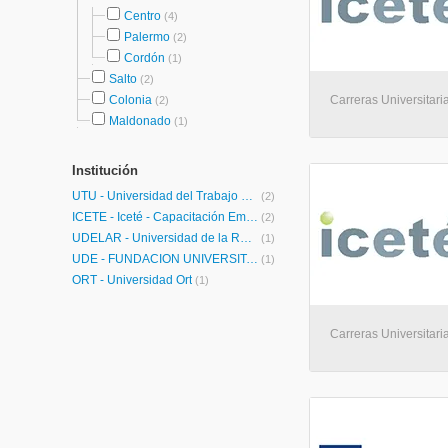
Centro
(4)
Palermo
(2)
Cordón
(1)
Salto
(2)
Colonia
Carreras Universitaria
(2)
Maldonado
(1)
Institución
UTU - Universidad del Trabajo del Uruguay
(2)
ICETÉ - Iceté - Capacitación Empresarial, Turismo y Hotelería
(2)
UDELAR - Universidad de la República
(1)
UDE - FUNDACION UNIVERSITARIA-CEIPA-
(1)
ORT - Universidad Ort
(1)
Carreras Universitaria