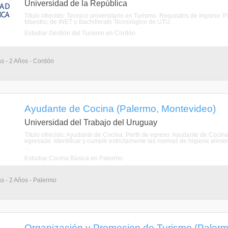
Universidad de la República
Título ofrecido: Tecnico universitario en Turismo. Requisitos de Ingreso:
Maestro; de INET o Bachillerato Tecnológico de UTU.
Estudiar Gestión del Turismo en Cordón
as - 2 Años - Cordón
Ayudante de Cocina (Palermo, Montevideo)
Universidad del Trabajo del Uruguay
Título ofrecido: Ayudante de Cocina. Perfil de egreso: Ayudante de Cocina
egresado: Identificar y cumplir estrictamente las normas de higiene aliment
...
Estudiar Cocina Básica en Palermo
as - 2 Años - Palermo
Organización y Promocion de Turismo (Palerm