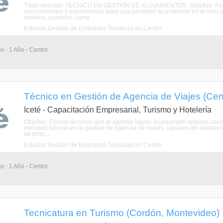
Título ofrecido: TECNICO EN GESTION DE ALOJAMIENTOS. Objetivo: Form
conocimientos y experiencias tales que permitan su inserción en el merc
moteles, cruceros, camp ...
Estudiar Gestión de Empresas Turísticas en Centro
s - 1 Año - Centro
Técnico en Gestión de Agencia de Viajes (Cen
Iceté - Capacitación Empresarial, Turismo y Hotelería
Objetivo: Formar técnicos que al egresar hayan incorporado amplios cono
mercado laboral en la gestión de Agencia de Viajes, capaces de adaptar
de emp ...
Estudiar Gestión de Empresas Turísticas en Centro
s - 1 Año - Centro
Tecnicatura en Turismo (Cordón, Montevideo)