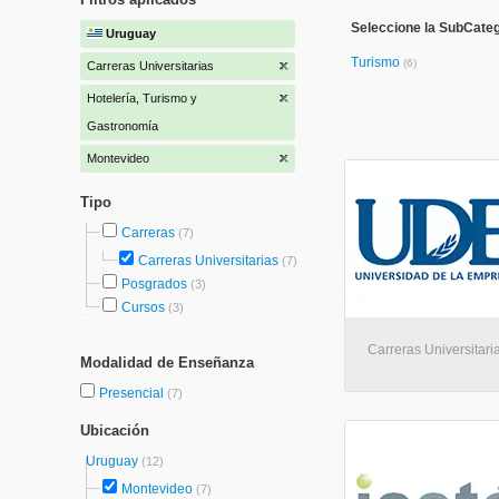
Seleccione la SubCateg
Uruguay
Turismo
(6)
Carreras Universitarias
Hotelería, Turismo y
Gastronomía
Montevideo
Tipo
Carreras
(7)
Carreras Universitarias
(7)
Posgrados
(3)
Cursos
(3)
Carreras Universitaria
Modalidad de Enseñanza
Presencial
(7)
Ubicación
Uruguay
(12)
Montevideo
(7)