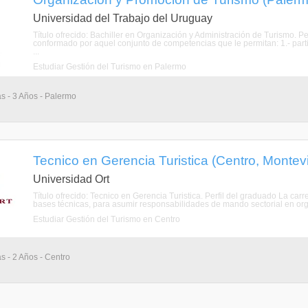
Universidad del Trabajo del Uruguay
Título ofrecido: Bachiller en Organización y Administración de Turismo. Per
conformado por aquel conjunto de competencias que le permitan: 1.- parti
...
Estudiar Gestión del Turismo en Palermo
as - 3 Años - Palermo
Tecnico en Gerencia Turistica (Centro, Montev
Universidad Ort
Título ofrecido: Tecnico en Gerencia Turistica. Perfil del graduado La car
bases técnicas, para asumir responsabilidades de mando sectorial en org
Estudiar Gestión del Turismo en Centro
as - 2 Años - Centro