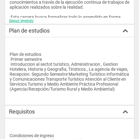
conocimientos a través de la ejecución continua de trabajos de 
aplicación realizados sobre la realidad.
 Esta carrera busca formalizar todo lo aprendido en forma 
Seguir leyendo
práctica por el participante, de modo de estructurar sus 
conocimientos y experiencia en análisis y propuestas a nivel 
Plan de estudios
operativo del sector turismo, con el fin de potenciarlo para dar 
un paso más en su carrera profesional y proyectarlo a mejores 
posiciones laborales.
 El enfoque práctico esta, orientado a crear y desarrollar 
criterios para el análisis y la toma de decisiones y comprenden 
Plan de estudios
las siguientes metodologías para la formación del analista.
 Primer semestre 
 • Clases lectivas 
 Introduccion al sectot turistico, Administracion , Gestion 
 • Estudios de casos
Hotelera, Historia y Geografia, Tiristicos., La agencia de viajes, 
 • Ejercicios individuales y/o grupales
Recepcion. Segundo Semestre Marketing Turístico Informática 
 • Role playing
y Comunicaciones Transporte Turístico Atención al Cliente en 
Servicios Turismo y Medio Ambiente Práctica Profesional 
 Inserción laboral
(Agencia/Recepción/Turismo Rural y Medio Ambiental)
 A la finalización el segundo semestre los graduados como 
Analistas Ejecutivos en Turismo estarán en condiciones de 
poder trabajar en una agencia de viajes, en la recepción de un 
hotel y/o planificando todo lo relacionado con la modalidad de 
Requisitos
turismo rural y medioambiental. Nuestros graduados como 
Analistas en general han tenido una muy buena inserción 
laboral. Mantenemos vínculos con las diferentes cámaras y 
asociaciones empresariales así como los seleccionadores de 
personal y múltiples empresas que nos plantean regularmente 
Condiciones de ingreso
sus necesidades de profesionales o estudiantes. 