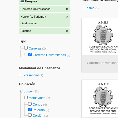
Seleccione la SubCateg
Uruguay
Turismo
(1)
Carreras Universitarias
Hotelería, Turismo y
Gastronomía
Palermo
Tipo
Carreras
(2)
Carreras Universitarias
(2)
Carreras Universitari
Modalidad de Enseñanza
Presencial
(2)
Ubicación
Uruguay
(12)
Montevideo
(7)
Centro
(4)
Palermo
(2)
Cordón
(1)