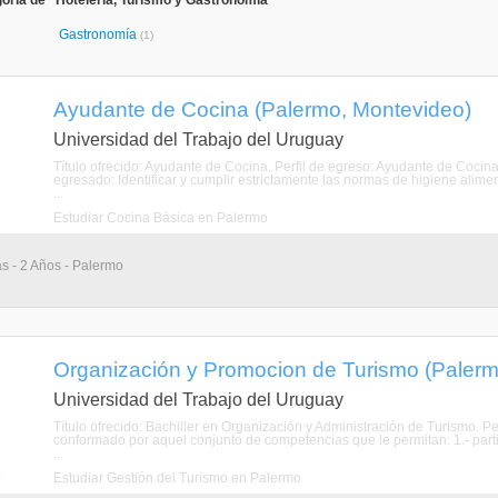
oría de "Hotelería, Turismo y Gastronomía"
Gastronomía
(1)
Ayudante de Cocina (Palermo, Montevideo)
Universidad del Trabajo del Uruguay
Título ofrecido: Ayudante de Cocina. Perfil de egreso: Ayudante de Cocina
egresado: Identificar y cumplir estrictamente las normas de higiene aliment
...
Estudiar Cocina Básica en Palermo
as - 2 Años - Palermo
Organización y Promocion de Turismo (Palerm
Universidad del Trabajo del Uruguay
Título ofrecido: Bachiller en Organización y Administración de Turismo. Per
conformado por aquel conjunto de competencias que le permitan: 1.- parti
...
Estudiar Gestión del Turismo en Palermo