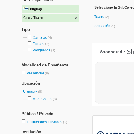
Seleccione la SubCateg
Uruguay
Teatro
(2)
Cine y Teatro
Actuación
(1)
Tipo
Carreras
(4)
Cursos
(3)
Posgrados
(1)
Modalidad de Enseñanza
Presencial
(8)
Ubicación
Uruguay
(8)
Montevideo
(8)
Pública / Privada
Instituciones Privadas
(2)
Institución