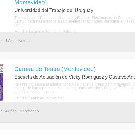
Montevideo)
Universidad del Trabajo del Uruguay
Título ofrecido: Técnico en Sistemas y Equipos Electrónicos de Comunic
Comunicaciones acredita las siguientes capacidades: Participar en la re
comunic ...
Estudiar Imagen y Sonido en Palermo
as - 1 Año - Palermo
Carrera de Teatro (Montevideo)
Escuela de Actuación de Vicky Rodríguez y Gustavo An
Nuestra propuesta acadmica consta de 4 aos de preparacin incluyendo un
mano", de forma personalizada y en grupos reducidos.Objetivo El Teatro lo
arte. Nuestro objetivo es ...
Estudiar Teatro en Montevideo
as - 4 Años - Montevideo