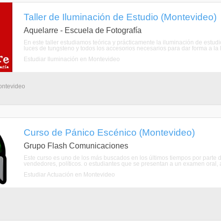
Taller de Iluminación de Estudio (Montevideo)
Aquelarre - Escuela de Fotografía
En este taller estudiamos teórica y prácticamente la iluminación de estudi
luces de tungsteno y todos los accesorios necesarios para dar forma a la lu
Estudiar Iluminación en Montevideo
ontevideo
Curso de Pánico Escénico (Montevideo)
Grupo Flash Comunicaciones
Este curso es uno de los más buscados en los últimos tiempos por part
vendedores, políticos. o estudiantes que se presentan a un examen oral,
Estudiar Actuación en Montevideo