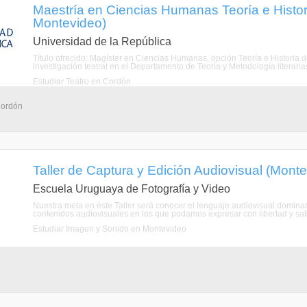
Maestría en Ciencias Humanas Teoría e Histori
Montevideo)
Universidad de la República
Título ofrecido: Magíster en Ciencias Humanas, opción Teoría e Historia d
investigación teatral en el Departamento de Teoría y Metodología literarias
Estudiar Teatro en Cordón
Cordón
Taller de Captura y Edición Audiovisual (Mont
Escuela Uruguaya de Fotografía y Video
Nuestra meta en éste Taller será conocer el lenguaje audiovisual domina
contenidos audiovisuales en los que podamos expresar con libertad y satis
Estudiar Imagen y Sonido en Montevideo