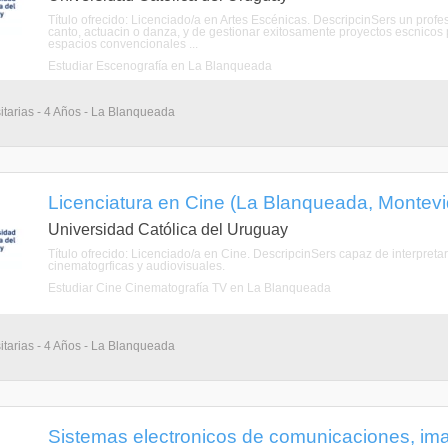
Título ofrecido: Licenciado/a en Artes Escénicas. DescripcinSers un profes
canto, actuacin o danza, y de gestionar exitosamente proyectos escnicos p
espacios convencionales ...
Estudiar Escenografía en La Blanqueada
itarias - 4 Años - La Blanqueada
Licenciatura en Cine (La Blanqueada, Montev
Universidad Católica del Uruguay
Título ofrecido: Licenciado/a en Cine. DescripcinSers capaz de interpretar, 
cinematogrficas y audiovisuales.
Estudiar Cine Cinematografía TV en La Blanqueada
itarias - 4 Años - La Blanqueada
Sistemas electronicos de comunicaciones, im