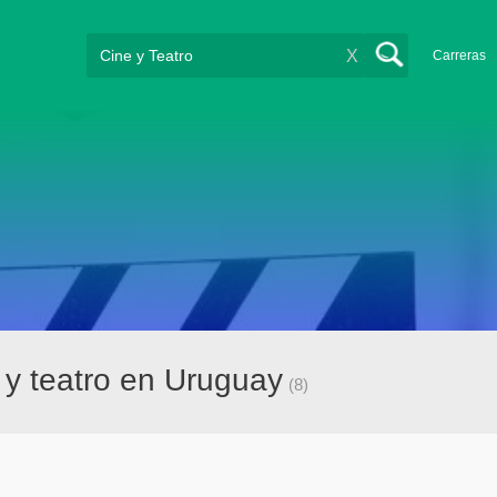
X
Carreras
y teatro en Uruguay
(8)