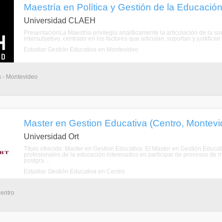
Maestría en Política y Gestión de la Educació
Universidad CLAEH
PresentaciónLa Maestría privilegia analíticamente la articulación de la so
intersubjetivo, centrado en los factores que articulan, soportan y justific
Estudiar Gestión Educativa en Montevideo
s - Montevideo
Master en Gestion Educativa (Centro, Montevi
Universidad Ort
Título ofrecido: Master en Gestion Educativa. El Master en Gestión Educa
profesionales de la educación interesados en participar de procesos de m
postgra ...
Estudiar Gestión Educativa en Centro
Centro