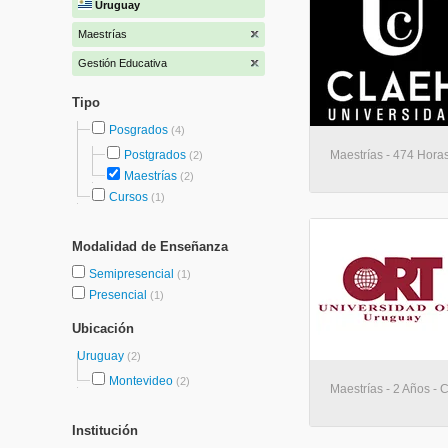
Uruguay
Maestrías
Gestión Educativa
Tipo
Posgrados
(4)
Postgrados
Maestrías - 474 Hora
(2)
Maestrías
(2)
Cursos
(1)
Modalidad de Enseñanza
Semipresencial
(1)
Presencial
(1)
Ubicación
Uruguay
(2)
Montevideo
(2)
Maestrías - 2 Años - 
Institución