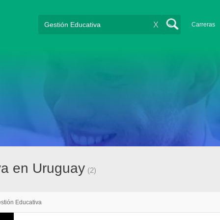
X
Carreras
va en Uruguay
(2)
stión Educativa