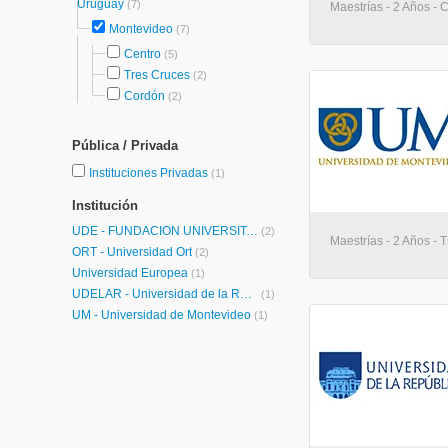
Uruguay
(7)
Maestrías - 2 Años - 
Montevideo
(7)
Centro
(5)
Tres Cruces
(2)
Cordón
(2)
Pública / Privada
Instituciones Privadas
(1)
Institución
UDE - FUNDACION UNIVERSITARIA-CEIPA-
(2)
Maestrías - 2 Años - 
ORT - Universidad Ort
(2)
Universidad Europea
(1)
UDELAR - Universidad de la República
(1)
UM - Universidad de Montevideo
(1)