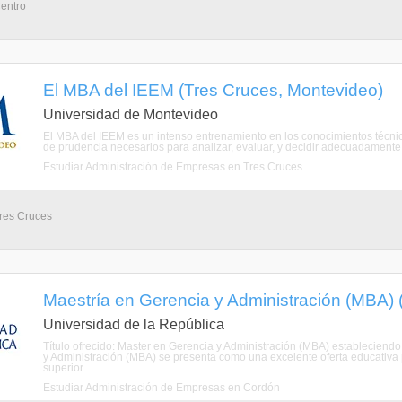
Centro
El MBA del IEEM (Tres Cruces, Montevideo)
Universidad de Montevideo
El MBA del IEEM es un intenso entrenamiento en los conocimientos técnicos,
de prudencia necesarios para analizar, evaluar, y decidir adecuadamente 
Estudiar Administración de Empresas en Tres Cruces
Tres Cruces
Maestría en Gerencia y Administración (MBA)
Universidad de la República
Título ofrecido: Master en Gerencia y Administración (MBA) estableciend
y Administración (MBA) se presenta como una excelente oferta educativa
superior ...
Estudiar Administración de Empresas en Cordón