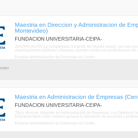
Maestria en Direccion y Administracion de Em
Montevideo)
FUNDACION UNIVERSITARIA-CEIPA-
JUSTIFICACIÓN La complejidad creciente del mundo actual, con sus const
organizaciones públicas y privadas, puedan contar con profesionales de alt
Estudiar Administración de Empresas en Centro
Centro
Maestria en Administracion de Empresas (Cen
FUNDACION UNIVERSITARIA-CEIPA-
Título ofrecido: Magíster en Administración de Empresas. Los Objetivos G
Empresas tiene como objetivo general la formación de docentes y profesio
Estudiar Administración de Empresas en Centro