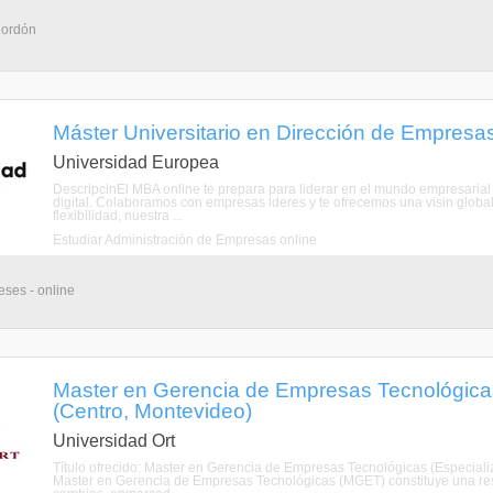
Cordón
Máster Universitario en Dirección de Empresa
Universidad Europea
DescripcinEl MBA online te prepara para liderar en el mundo empresarial
digital. Colaboramos con empresas lderes y te ofrecemos una visin global y
flexibilidad, nuestra ...
Estudiar Administración de Empresas online
eses - online
Master en Gerencia de Empresas Tecnológicas
(Centro, Montevideo)
Universidad Ort
Título ofrecido: Master en Gerencia de Empresas Tecnológicas (Especial
Master en Gerencia de Empresas Tecnológicas (MGET) constituye una res