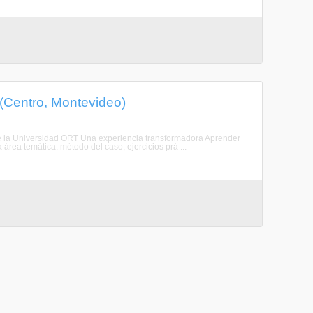
(Centro, Montevideo)
de la Universidad ORT Una experiencia transformadora Aprender
rea temática: método del caso, ejercicios prá ...