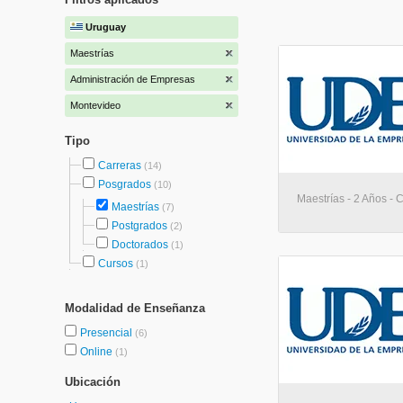
Uruguay
Maestrías
Administración de Empresas
Montevideo
Tipo
Carreras
(14)
Posgrados
(10)
Maestrías - 2 Años - 
Maestrías
(7)
Postgrados
(2)
Doctorados
(1)
Cursos
(1)
Modalidad de Enseñanza
Presencial
(6)
Online
(1)
Ubicación