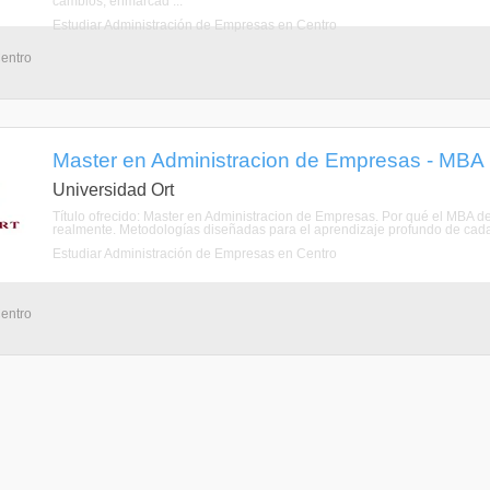
cambios, enmarcad ...
Estudiar Administración de Empresas en Centro
Centro
Master en Administracion de Empresas - MBA 
Universidad Ort
Título ofrecido: Master en Administracion de Empresas. Por qué el MBA 
realmente. Metodologías diseñadas para el aprendizaje profundo de cada á
Estudiar Administración de Empresas en Centro
Centro