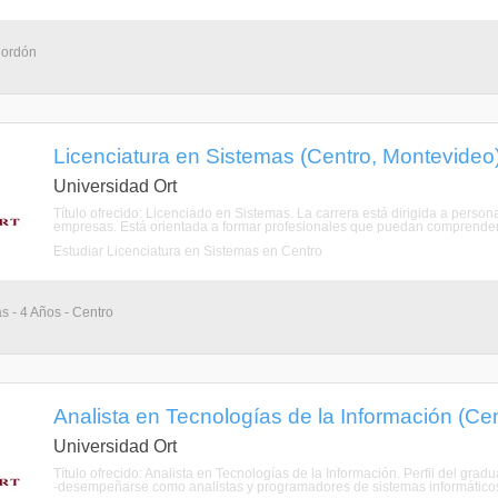
Cordón
Licenciatura en Sistemas (Centro, Montevideo
Universidad Ort
Título ofrecido: Licenciado en Sistemas. La carrera está dirigida a persona
empresas. Está orientada a formar profesionales que puedan comprender l
Estudiar Licenciatura en Sistemas en Centro
as - 4 Años - Centro
Analista en Tecnologías de la Información (Ce
Universidad Ort
Título ofrecido: Analista en Tecnologías de la Información. Perfil del gra
-desempeñarse como analistas y programadores de sistemas informáticos; -a