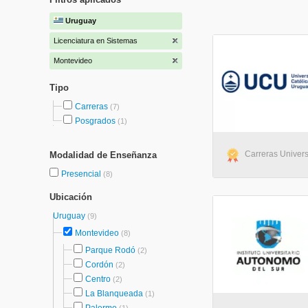
Uruguay
Licenciatura en Sistemas
Montevideo
Tipo
Carreras
(7)
Posgrados
(1)
Carreras Univers
Modalidad de Enseñanza
Presencial
(8)
Ubicación
Uruguay
(9)
Montevideo
(8)
Parque Rodó
(2)
Cordón
(2)
Centro
(2)
La Blanqueada
(1)