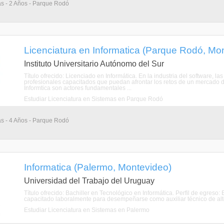
as - 2 Años - Parque Rodó
Licenciatura en Informatica (Parque Rodó, Mo
Instituto Universitario Autónomo del Sur
Título ofrecido: Licenciado en Informática. En la industria del software,
profesionales capacitados que puedan afrontar los retos de un mercado 
Informtica son actores fundamentales ...
Estudiar Licenciatura en Sistemas en Parque Rodó
as - 4 Años - Parque Rodó
Informatica (Palermo, Montevideo)
Universidad del Trabajo del Uruguay
Título ofrecido: Bachiller en Tecnológico en Informática. Perfil de egreso:
capacitado laboralmente para desempeñarse como auxiliar técnico de alto
Estudiar Licenciatura en Sistemas en Palermo