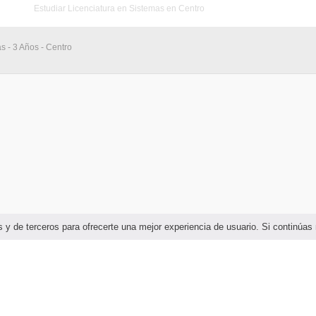
Estudiar Licenciatura en Sistemas en Centro
as - 3 Años - Centro
ias y de terceros para ofrecerte una mejor experiencia de usuario. Si continú