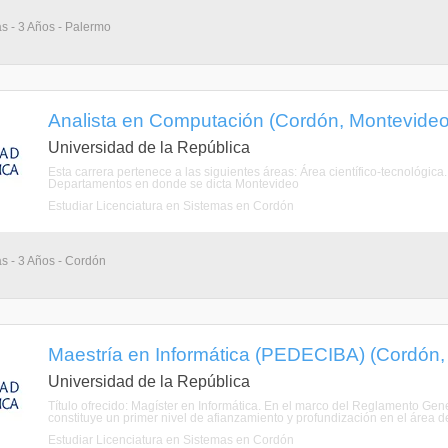
as - 3 Años - Palermo
Analista en Computación (Cordón, Montevideo
Universidad de la República
Esta carrera pertenece a las siguientes áreas: Área científico-tecnológic
Departamentos en donde se dicta Montevideo
Estudiar Licenciatura en Sistemas en Cordón
as - 3 Años - Cordón
Maestría en Informática (PEDECIBA) (Cordón,
Universidad de la República
Título ofrecido: Magíster en Informática. En el marco del Reglamento Gen
constituye un primer nivel de afianzamiento y profundización en el área d
Estudiar Licenciatura en Sistemas en Cordón