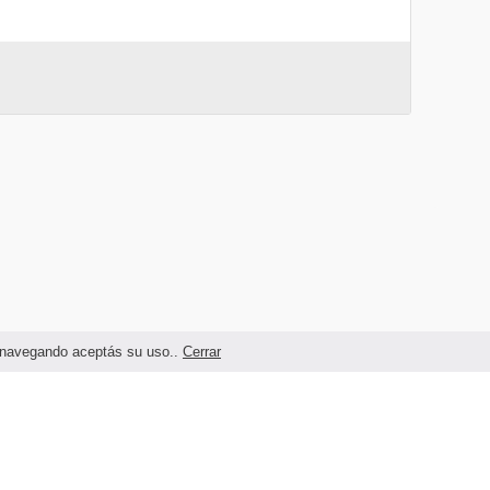
as navegando aceptás su uso..
Cerrar
Términos legales y Condiciones de Uso