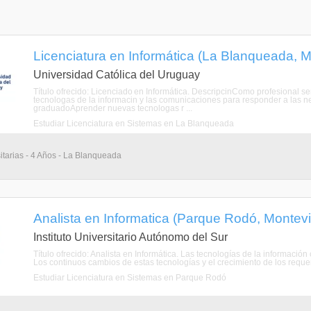
Licenciatura en Informática (La Blanqueada, 
Universidad Católica del Uruguay
Título ofrecido: Licenciado en Informática. DescripcinComo profesional s
tecnologas de la informacin y las comunicaciones para responder a las ne
graduadoAprender nuevas tecnologas r ...
Estudiar Licenciatura en Sistemas en La Blanqueada
itarias - 4 Años - La Blanqueada
Analista en Informatica (Parque Rodó, Montev
Instituto Universitario Autónomo del Sur
Título ofrecido: Analista en Informática. Las tecnologías de la informació
Los continuos cambios de estas tecnologías y el crecimiento de los requer
Estudiar Licenciatura en Sistemas en Parque Rodó