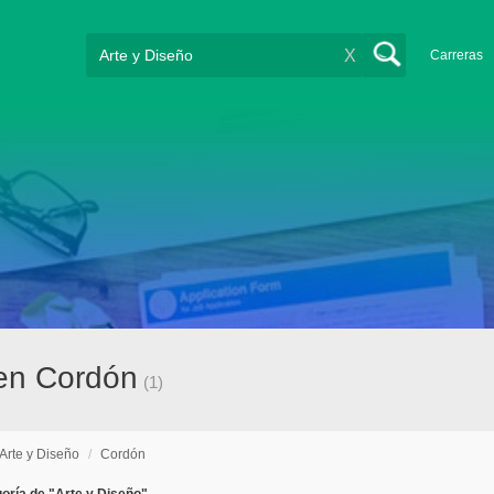
X
Carreras
 en Cordón
(1)
Arte y Diseño
/
Cordón