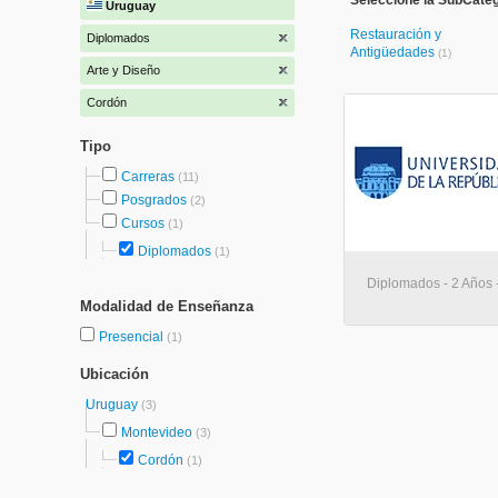
Seleccione la SubCateg
Uruguay
Restauración y
Diplomados
Antigüedades
(1)
Arte y Diseño
Cordón
Tipo
Carreras
(11)
Posgrados
(2)
Cursos
(1)
Diplomados
(1)
Diplomados - 2 Años 
Modalidad de Enseñanza
Presencial
(1)
Ubicación
Uruguay
(3)
Montevideo
(3)
Cordón
(1)