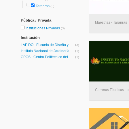
Tarariras
(5)
Pública / Privada
Maestrías - Tarariras
Instituciones Privadas
(3)
Institución
LAPIDO - Escuela de Diseño y Paisajismo
(3)
Instituto Nacional de Jardinería y Paisajismo
(1)
CPCS - Centro Politécnico del Cono Sur
(1)
Carreras Técnicas - o