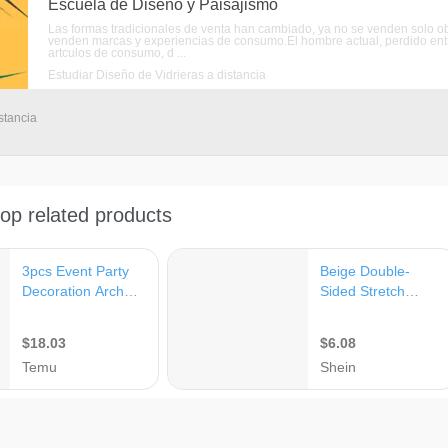
Escuela de Diseño y Paisajismo
Las formas tradicionales de venta han cambiado, ya no se venden solo obj
venden marcas y experiencias de consumo.El hombre actual, perdido entre
artculos de consumo, d ...
Estudiar Diseño de Vidrieras a distancia
stancia