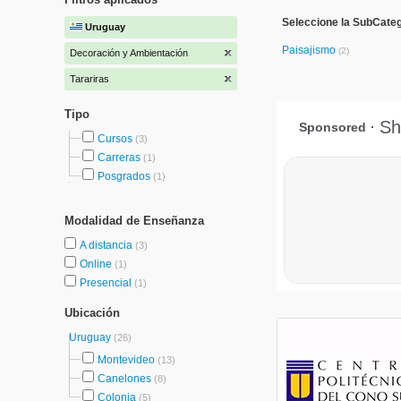
Seleccione la SubCate
Uruguay
Paisajismo
(2)
Decoración y Ambientación
Tarariras
Tipo
Cursos
(3)
Carreras
(1)
Posgrados
(1)
Modalidad de Enseñanza
A distancia
(3)
Online
(1)
Presencial
(1)
Ubicación
Uruguay
(26)
Montevideo
(13)
Canelones
(8)
Colonia
(5)