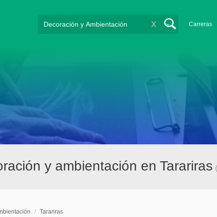
X
Carreras
ación y ambientación en Tarariras
mbientación
/
Tarariras