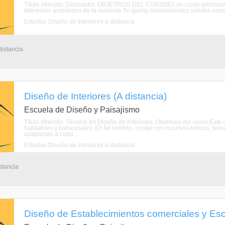
Título ofrecido: Decorador. OBJETIVOS DEL CURSOEs un curso principalme
diferentes ambientes de la vivienda.Te aporta conocimientos sólidos acerca 
Estudiar Diseño de Interiores a distancia
distancia
Diseño de Interiores (A distancia)
Escuela de Diseño y Paisajismo
Título ofrecido: Técnico en Diseño de Interiores. Objetivos del curso:Est
habitables y comerciales. En tal sentido, contar con recursos tcnicos, teric
adaptarlas a cada ...
Estudiar Diseño de Interiores a distancia
stancia
Diseño de Establecimientos comerciales y Esc