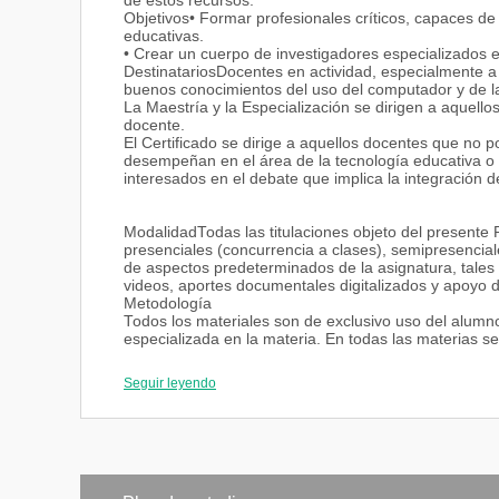
de estos recursos.
Objetivos• Formar profesionales críticos, capaces d
educativas.
• Crear un cuerpo de investigadores especializados e
DestinatariosDocentes en actividad, especialmente a
buenos conocimientos del uso del computador y de l
La Maestría y la Especialización se dirigen a aquellos
docente.
El Certificado se dirige a aquellos docentes que no p
desempeñan en el área de la tecnología educativa o 
interesados en el debate que implica la integración d
ModalidadTodas las titulaciones objeto del presente 
presenciales (concurrencia a clases), semipresencial
de aspectos predeterminados de la asignatura, tales 
videos, aportes documentales digitalizados y apoyo
Metodología
Todos los materiales son de exclusivo uso del alum
especializada en la materia. En todas las materias s
asistencia a por lo menos el 80% de las actividades d
En el caso del Diploma, la Memoria final debe asumi
Seguir leyendo
Programa. En el caso de la Maestría, los semestres q
orientado por tutores a la confección del Proyecto de 
Todo el proceso, hasta la aprobación de la tesis, con
Programa. La tesis de Maestría consiste en una inves
desarrolladas en las diversas asignaturas del Progra