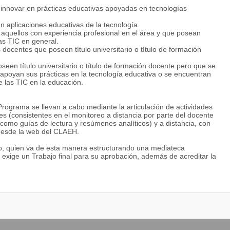
e innovar en prácticas educativas apoyadas en tecnologías
n aplicaciones educativas de la tecnología.
 aquellos con experiencia profesional en el área y que posean
as TIC en general.
 docentes que poseen título universitario o título de formación
oseen título universitario o título de formación docente pero que se
apoyan sus prácticas en la tecnología educativa o se encuentran
e las TIC en la educación.
Programa se llevan a cabo mediante la articulación de actividades
es (consistentes en el monitoreo a distancia por parte del docente
como guías de lectura y resúmenes analíticos) y a distancia, con
 desde la web del CLAEH.
no, quien va de esta manera estructurando una mediateca
e exige un Trabajo final para su aprobación, además de acreditar la
e aula.
r la forma de una monografía monitoreada por la Coordinación del
uinto y sexto se dedican a un Taller de proyectos de tesis,
tesis y a su posterior ejecución.
lleva actividades a cargo de uno o varios tutores asignados por el
tigación aplicada sobre alternativas teóricas y metodológicas
ma, y es evaluada por un Tribunal de tesis.