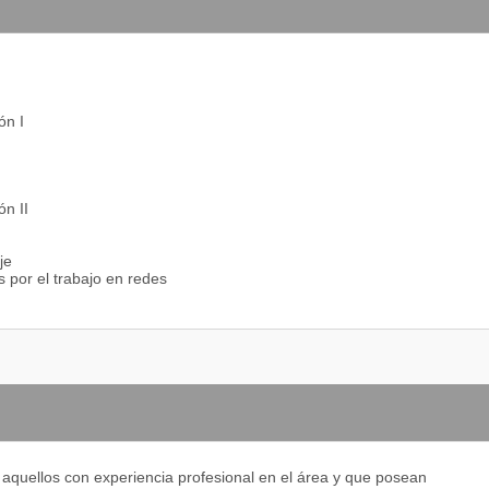
ón I
ón II
je
 por el trabajo en redes
 aquellos con experiencia profesional en el área y que posean