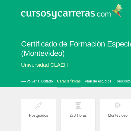
Certificado de Formación Especi
(Montevideo)
Universidad CLAEH
‹— Volver al Listado
Características
Plan de estudios
Requisito
Postgrados
273 Horas
Montevideo