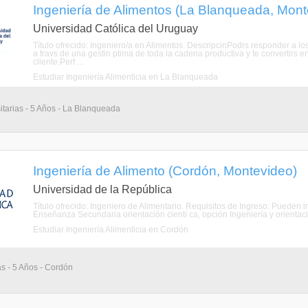
Ingeniería de Alimentos (La Blanqueada, Mont
Universidad Católica del Uruguay
Título ofrecido: Ingeniero/a en Alimentos. DescripcinPodrs responder a lo
a travs de una gestin ptima de toda la cadena productiva y te convertirs e
cliente.Perf ...
Estudiar Ingeniería Alimenticia en La Blanqueada
itarias - 5 Años - La Blanqueada
Ingeniería de Alimento (Cordón, Montevideo)
Universidad de la República
Título ofrecido: Ingeniero de Alimentario. Requisitos de Ingreso: Pueden i
Enseñanza Secundaria orientación cientí ca, opción Ingeniería y orientaci
Estudiar Ingeniería Alimenticia en Cordón
as - 5 Años - Cordón