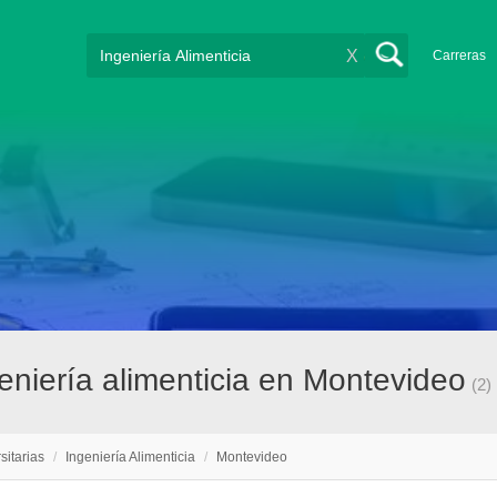
X
Carreras
geniería alimenticia en Montevideo
(2)
sitarias
/
Ingeniería Alimenticia
/
Montevideo