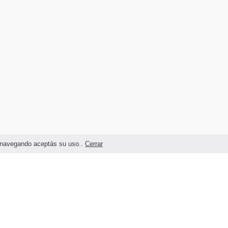
as navegando aceptás su uso..
Cerrar
Términos legales y Condiciones de Uso