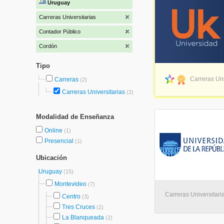
Uruguay
Carreras Universitarias
Contador Público
Cordón
Tipo
Carreras Uni
Carreras
(2)
Carreras Universitarias
(2)
Modalidad de Enseñanza
Online
(1)
Presencial
(1)
Ubicación
Uruguay
(15)
Montevideo
(7)
Carreras Universitari
Centro
(3)
Tres Cruces
(2)
La Blanqueada
(2)