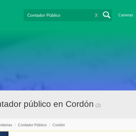
X
Carreras
ntador público en Cordón
(2)
sitarias
/
Contador Público
/
Cordón