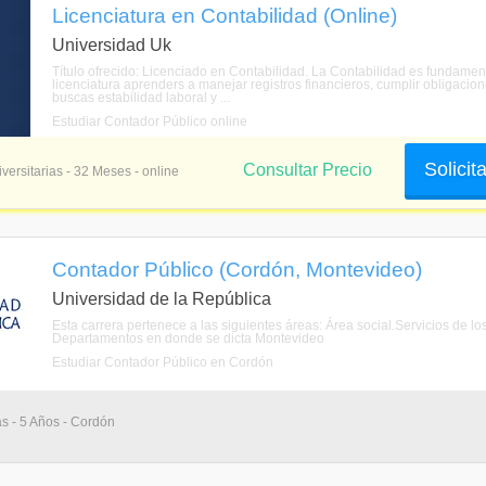
Licenciatura en Contabilidad (Online)
Universidad Uk
Título ofrecido: Licenciado en Contabilidad. La Contabilidad es fundame
licenciatura aprenders a manejar registros financieros, cumplir obligacion
buscas estabilidad laboral y ...
Estudiar Contador Público online
Solicit
Consultar Precio
versitarias - 32 Meses - online
Contador Público (Cordón, Montevideo)
Universidad de la República
Esta carrera pertenece a las siguientes áreas: Área social.Servicios de
Departamentos en donde se dicta Montevideo
Estudiar Contador Público en Cordón
as - 5 Años - Cordón