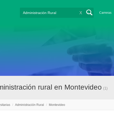
X
Carreras
ministración rural en Montevideo
(1)
sitarias
/
Administración Rural
/
Montevideo