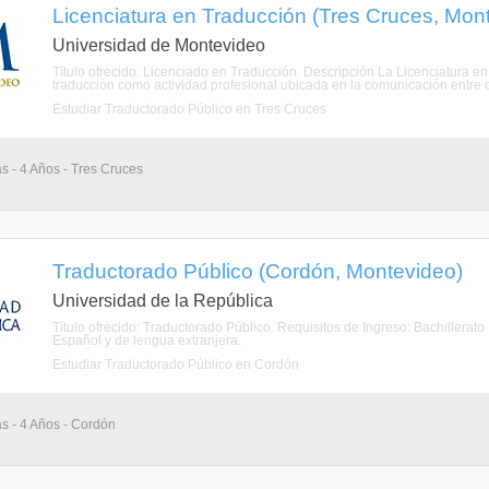
Licenciatura en Traducción (Tres Cruces, Mon
Universidad de Montevideo
Título ofrecido: Licenciado en Traducción. Descripción La Licenciatura en
traducción como actividad profesional ubicada en la comunicación entre cul
Estudiar Traductorado Público en Tres Cruces
as - 4 Años - Tres Cruces
Traductorado Público (Cordón, Montevideo)
Universidad de la República
Título ofrecido: Traductorado Público. Requisitos de Ingreso: Bachillerat
Español y de lengua extranjera.
Estudiar Traductorado Público en Cordón
as - 4 Años - Cordón