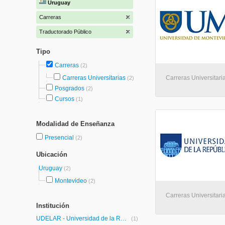
Uruguay
Carreras
Traductorado Público
Tipo
Carreras
(2)
Carreras Universitarias
Carreras Universitari
(2)
Posgrados
(2)
Cursos
(1)
Modalidad de Enseñanza
Presencial
(2)
Ubicación
Uruguay
(2)
Montevideo
(2)
Carreras Universitari
Institución
UDELAR - Universidad de la República
(1)