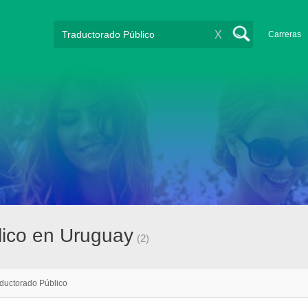
X
Carreras
lico en Uruguay
(2)
ductorado Público