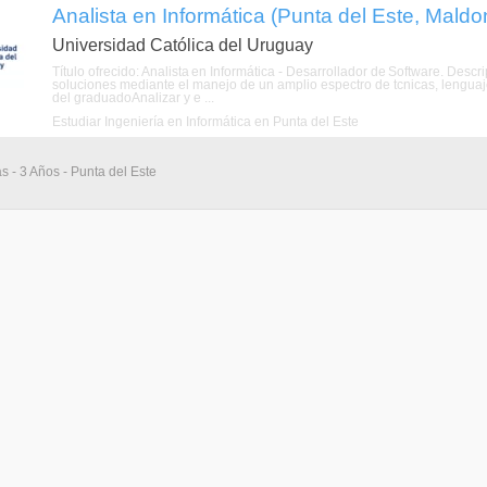
Analista en Informática (Punta del Este, Mald
Universidad Católica del Uruguay
Título ofrecido: Analista en Informática - Desarrollador de Software. De
soluciones mediante el manejo de un amplio espectro de tcnicas, lenguaj
del graduadoAnalizar y e ...
Estudiar Ingeniería en Informática en Punta del Este
s - 3 Años - Punta del Este