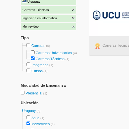
Uruguay
Carreras Técnicas
Ingeniería en Informática
Montevideo
Tipo
Carreras Técnica
Carreras
(5)
Carreras Universitarias
(4)
Carreras Técnicas
(1)
Posgrados
(1)
Cursos
(1)
Modalidad de Enseñanza
Presencial
(1)
Ubicación
Uruguay
(3)
Salto
(1)
Montevideo
(1)