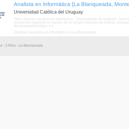
Analista en Informática (La Blanqueada, Mont
Universidad Católica del Uruguay
Título ofrecido: Analista en Informática - Desarrollador de Software. De
soluciones mediante el manejo de un amplio espectro de tcnicas, lenguaj
del graduadoAnalizar y e ...
Estudiar Ingeniería en Informática en La Blanqueada
s - 3 Años - La Blanqueada