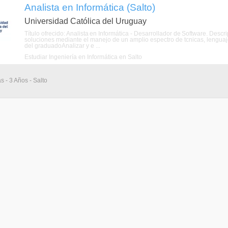
Analista en Informática (Salto)
Universidad Católica del Uruguay
Título ofrecido: Analista en Informática - Desarrollador de Software. De
soluciones mediante el manejo de un amplio espectro de tcnicas, lenguaj
del graduadoAnalizar y e ...
Estudiar Ingeniería en Informática en Salto
s - 3 Años - Salto