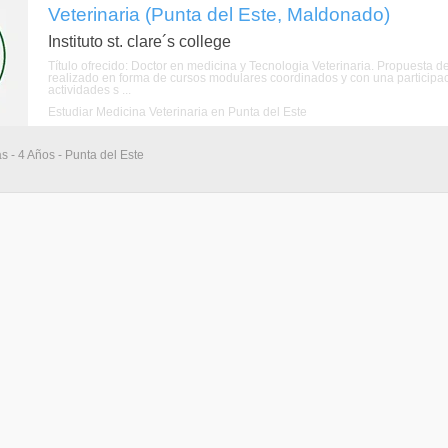
Veterinaria (Punta del Este, Maldonado)
Instituto st. clare´s college
Título ofrecido: Doctor en medicina y Tecnologia Veterinaria. Propuesta 
realizado en forma de cursos modulares coordinados y con una participaci
actividades s ...
Estudiar Medicina Veterinaria en Punta del Este
s - 4 Años - Punta del Este