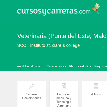
Veterinaria (Punta del Este, Mal
SCC - Instituto st. clare´s college
‹— Volver al Listado
Características
Plan de estudios
Requisito
Carreras
Doctor en
4 Años
Universitarias
medicina y
Tecnologia
Veterinaria