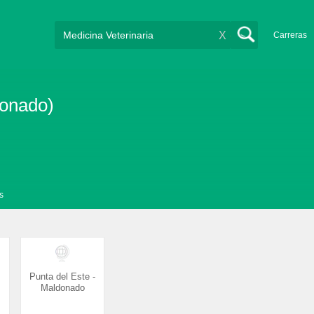
X
Carreras
donado)
s
Punta del Este -
Maldonado