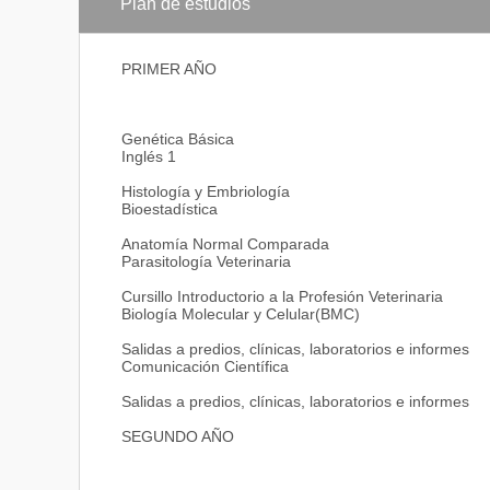
DOCTOR EN MEDICINA Y TECNOLOGÍA VETERINA
Plan de estudios
Al aprobar el octavo semestre con la presentación de l
habilitado para ejercer la profesión en todas sus ár
PRIMER AÑO
y ejercer la actividad propia de su profesión en el Ur
mismo título otorgado por la UDELAR
Genética Básica
TÍTULO INTERMEDIO: AUXILIAR EN MEDICINA VE
Inglés 1
Una vez que el estudiante aprueba el cuarto semestre,
Histología y Embriología
prácticas de apoyo a la función de médicos veterina
Bioestadística
laboral es tan amplio, que el practicante veterinario
Veterinarias, Clínicas y Hospitales Veterinarios, Pet
Anatomía Normal Comparada
Laboratorios de Diagnósticos, ONGs, Asociaciones d
Parasitología Veterinaria
de Salud, Institutos de Desarrollo Rural, Programas d
Cursillo Introductorio a la Profesión Veterinaria
Biología Molecular y Celular(BMC)
Salidas a predios, clínicas, laboratorios e informes
Comunicación Científica
Salidas a predios, clínicas, laboratorios e informes
SEGUNDO AÑO