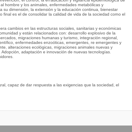
evención, el control, la erradicación y vigilancia epidemiológica de
al hombre y los animales, enfermedades metabólicas y
da su dimensión, la extensión y la educación continua, bienestar
o final es el de consolidar la calidad de vida de la sociedad como el
era cambios en las estructuras sociales, sanitarias y económicas
comunidad y están relacionados con: desarrollo explosivo de la
ercados, migraciones humanas y turismo, integración regional,
ientífico, enfermedades enzoóticas, emergentes, re emergentes y
te, alteraciones ecológicas, migraciones animales nuevas y
 Adopción, adaptación e innovación de nuevas tecnologías.
midores.
ral, capaz de dar respuesta a las exigencias que la sociedad, el
 el conocimiento científico y en la experiencia adquirida.
n desempeñar su actividad profesional en los ámbitos públicos y
e en el MERCOSUR, participando en la investigación y en el
ipando en la construcción nacional y regional.