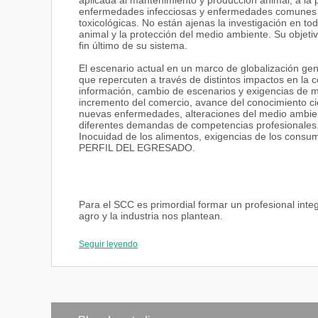
aplicada al mantenimiento y producción animal, a la pr
enfermedades infecciosas y enfermedades comunes 
toxicológicas. No están ajenas la investigación en to
animal y la protección del medio ambiente. Su objetiv
fin último de su sistema.
El escenario actual en un marco de globalización gen
que repercuten a través de distintos impactos en la 
información, cambio de escenarios y exigencias de m
incremento del comercio, avance del conocimiento c
nuevas enfermedades, alteraciones del medio ambien
diferentes demandas de competencias profesionales.
Inocuidad de los alimentos, exigencias de los consu
PERFIL DEL EGRESADO.
Para el SCC es primordial formar un profesional integ
agro y la industria nos plantean.
Una respuesta calificada que sea práctica y basada en
Seguir leyendo
Los profesionales que egresen de esta carrera podrá
privados nacionales e internacionales, especialment
desarrollo, generando propuestas y políticas y partic
TÍTULO DEFINITIVO: