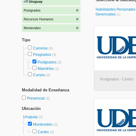
Seleccione la SubCate
Uruguay
Habilidades Personales
Postgrados
Gerenciales
(1)
Recursos Humanos
Montevideo
Tipo
Carreras
(5)
Posgrados
(3)
Postgrados
(2)
Maestrías
(1)
Cursos
(2)
Postgrados - Centro
Modalidad de Enseñanza
Presencial
(2)
Ubicación
Uruguay
(2)
Montevideo
(2)
Centro
(2)