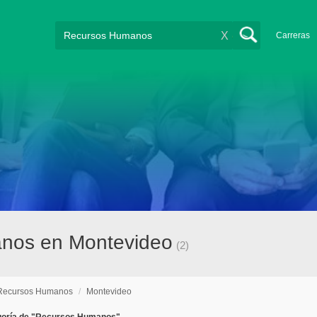
X
Carreras
anos en Montevideo
(2)
Recursos Humanos
/
Montevideo