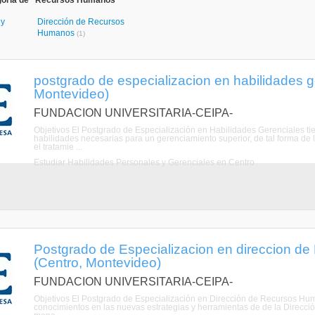
goría de "Recursos Humanos"
 y
Dirección de Recursos
Humanos
(1)
postgrado de especializacion en habilidades g
Montevideo)
FUNDACION UNIVERSITARIA-CEIPA-
Objetivos El Postgrado de Especialización en Habilidades Gerenciales tien
habilidades necesarias para un gerenciamiento superior, de tal forma de 
el tratamie ...
Estudiar Habilidades Personales y Gerenciales en Centro
Postgrado de Especializacion en direccion 
(Centro, Montevideo)
FUNDACION UNIVERSITARIA-CEIPA-
Objetivos El Postgrado de Especialización en Dirección de Recursos Hum
conocimientos en las nuevas estrategias y herramientas de de la Direcc