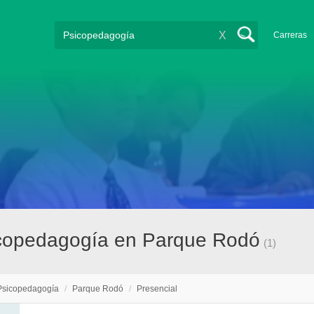
X
Carreras
icopedagogía en Parque Rodó
(1)
Psicopedagogía
/
Parque Rodó
/
Presencial