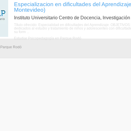
Especializacion en dificultades del Aprendiza
Montevideo)
Instituto Universitario Centro de Docencia, Investigació
Título ofrecido: Especialidad en dificultades del Aprendizaje. OBJETIVOS:
dedicados al estudio y tratamiento de niños y adolescentes con dificultad
su form ...
Estudiar Psicopedagogía en Parque Rodó
- Parque Rodó