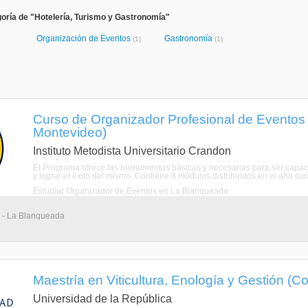
oría de "Hotelería, Turismo y Gastronomía"
Organización de Eventos
Gastronomía
(1)
(1)
Curso de Organizador Profesional de Eventos
Montevideo)
Instituto Metodista Universitario Crandon
El Programa ofrece las herramientas básicas y necesarias para ser capaces
y lograr el éxito del mismo. Contiene 8 módulos distribuidos en el año curri
Estudiar Organizador de Eventos en La Blanqueada
 - La Blanqueada
Maestría en Viticultura, Enología y Gestión (
Universidad de la República