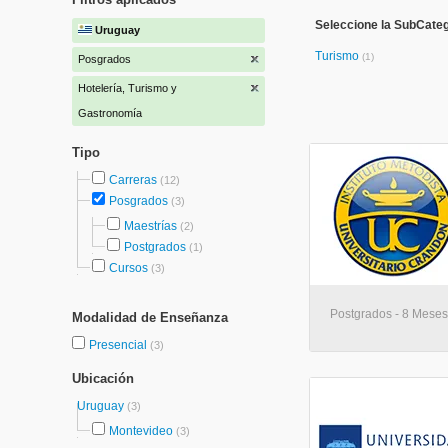
Seleccione la SubCateg
Uruguay
Turismo
(1)
Posgrados
Hotelería, Turismo y
Gastronomía
Tipo
Carreras
(12)
Posgrados
(3)
Maestrías
(2)
Postgrados
(1)
Cursos
(3)
Postgrados - 8 Meses
Modalidad de Enseñanza
Presencial
(3)
Ubicación
Uruguay
(3)
Montevideo
(3)