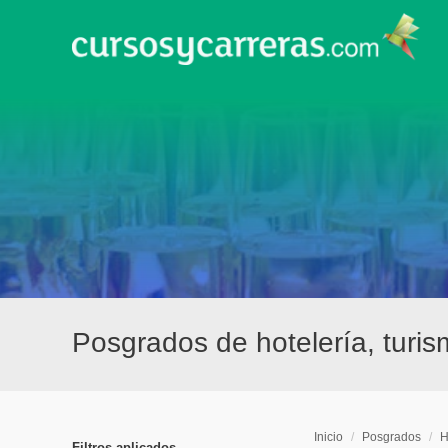
Posgrados de hotelería, turi
Inicio
/
Posgrados
/
H
Filtros aplicados