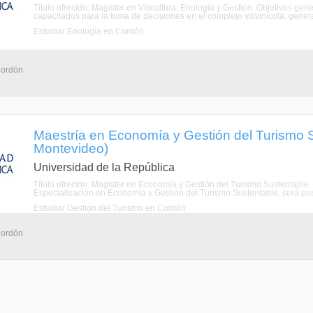
Título ofrecido: Magíster en Viticultura, Enología y Gestión. Objetivos gen
capacitados para la toma de decisiones en el complejo vitivinícola, generar
Estudiar Enología en Cordón
Cordón
Maestría en Economía y Gestión del Turismo 
Montevideo)
Universidad de la República
Título ofrecido: Magíster en Economía y Gestión del Turismo Sustentable
Especialización en Economía y Gestión del Turismo Sustentable, será posib
Estudiar Gestión del Turismo en Cordón
Cordón