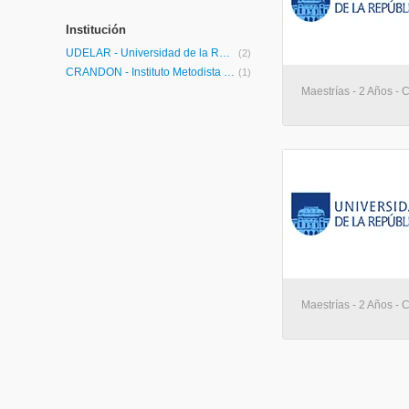
Institución
UDELAR - Universidad de la República
(2)
CRANDON - Instituto Metodista Universitario Crandon
(1)
Maestrías - 2 Años - 
Maestrías - 2 Años - 