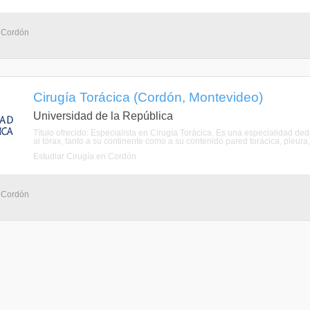
- Cordón
Cirugía Torácica (Cordón, Montevideo)
Universidad de la República
Título ofrecido: Especialista en Cirugía Torácica. Es una especialidad ded
al tórax, tanto a su continente como a su contenido pared torácica, pleura,
Estudiar Cirugía en Cordón
- Cordón