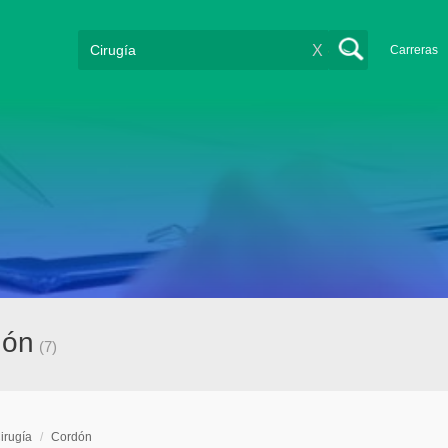
X
Carreras
dón
(7)
irugía
/
Cordón