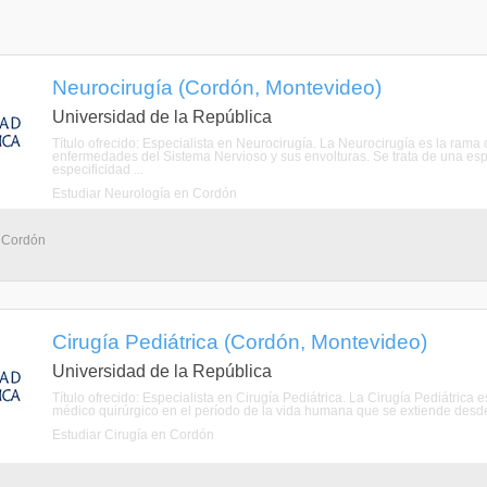
Neurocirugía (Cordón, Montevideo)
Universidad de la República
Título ofrecido: Especialista en Neurocirugía. La Neurocirugía es la rama
enfermedades del Sistema Nervioso y sus envolturas. Se trata de una espe
especificidad ...
Estudiar Neurología en Cordón
- Cordón
Cirugía Pediátrica (Cordón, Montevideo)
Universidad de la República
Título ofrecido: Especialista en Cirugía Pediátrica. La Cirugía Pediátric
médico quirúrgico en el período de la vida humana que se extiende desde 
Estudiar Cirugía en Cordón