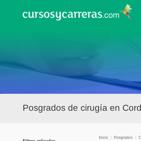
Posgrados de cirugía en Cor
Inicio
/
Posgrados
/
C
Filtros aplicados