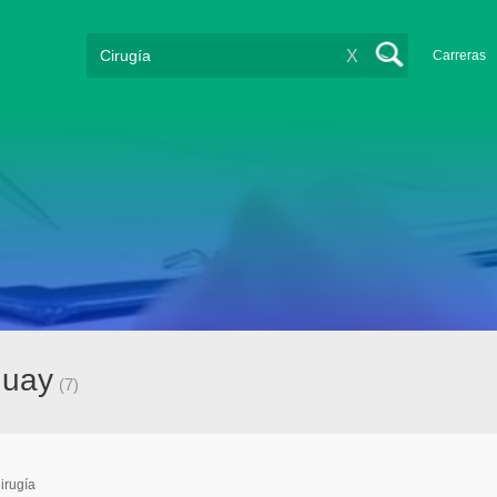
X
Carreras
guay
(7)
irugía