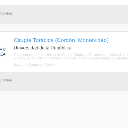
- Cordón
Cirugía Torácica (Cordón, Montevideo)
Universidad de la República
Título ofrecido: Especialista en Cirugía Torácica. Es una especialidad ded
al tórax, tanto a su continente como a su contenido pared torácica, pleura,
Estudiar Cirugía en Cordón
- Cordón