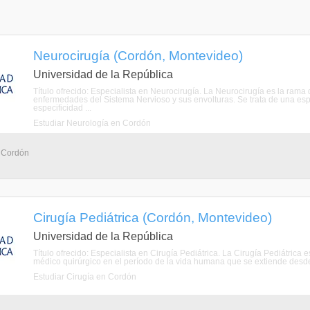
Neurocirugía (Cordón, Montevideo)
Universidad de la República
Título ofrecido: Especialista en Neurocirugía. La Neurocirugía es la rama
enfermedades del Sistema Nervioso y sus envolturas. Se trata de una espe
especificidad ...
Estudiar Neurología en Cordón
- Cordón
Cirugía Pediátrica (Cordón, Montevideo)
Universidad de la República
Título ofrecido: Especialista en Cirugía Pediátrica. La Cirugía Pediátric
médico quirúrgico en el período de la vida humana que se extiende desde 
Estudiar Cirugía en Cordón