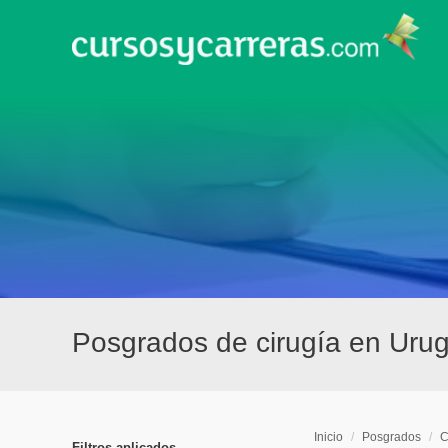
Posgrados de cirugía en Uru
Inicio
/
Posgrados
/
C
Filtros aplicados