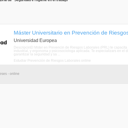
oría de "Seguridad e Higiene en el trabajo"
Máster Universitario en Prevención de Riesgos
Universidad Europea
DescripcinEl Mster en Prevencin de Riesgos Laborales (PRL) te capacita e
industrial, y ergonoma y psicosociologa aplicada. Te especializars en el 
garantizar la seguridad y sa ...
Estudiar Prevención de Riesgos Laborales online
eses - online