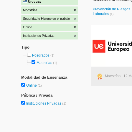
Seleccione la SubCateg
Uruguay
Prevención de Riesgos
Maestrías
Laborales
(1)
Seguridad e Higiene en el trabajo
Online
Instituciones Privadas
Tipo
Posgrados
(1)
Maestrías
(1)
Maestrías - 12 M
Modalidad de Enseñanza
Online
(1)
Pública / Privada
Instituciones Privadas
(1)