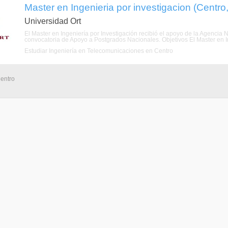
Master en Ingenieria por investigacion (Centro
Universidad Ort
El Master en Ingeniería por Investigación recibió el apoyo de la Agencia 
convocatoria de Apoyo a Postgrados Nacionales. Objetivos El Master en Ing
Estudiar Ingeniería en Telecomunicaciones en Centro
Centro