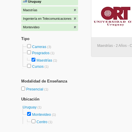
Uruguay
Maestrías
Ingeniería en Telecomunicaciones
Montevideo
Tipo
Maestrías - 2 Años - 
Carreras
(3)
Posgrados
(1)
Maestrías
(1)
Cursos
(1)
Modalidad de Enseñanza
Presencial
(1)
Ubicación
Uruguay
(1)
Montevideo
(1)
Centro
(1)