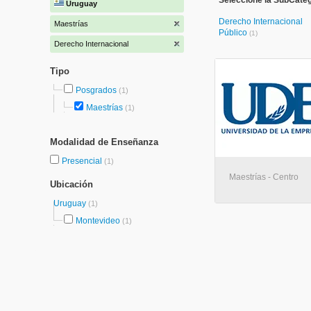
Seleccione la SubCateg
Uruguay
Derecho Internacional
Maestrías
Público
(1)
Derecho Internacional
Tipo
Posgrados
(1)
Maestrías
(1)
Modalidad de Enseñanza
Presencial
(1)
Maestrías - Centro
Ubicación
Uruguay
(1)
Montevideo
(1)