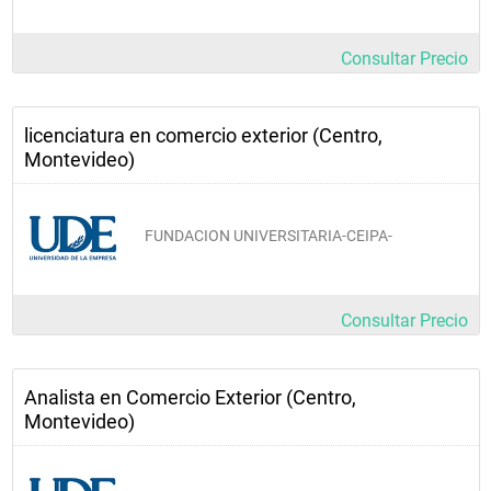
Estadística I
Consultar Precio
Gestión de Operaciones
licenciatura en comercio exterior (Centro,
Integración Económica
Montevideo)
Internacionalización de 
Empresas
FUNDACION UNIVERSITARIA-CEIPA-
Macroeconomía I
Consultar Precio
Negociación
Operativa Aduanera
Analista en Comercio Exterior (Centro,
Montevideo)
Portugués II