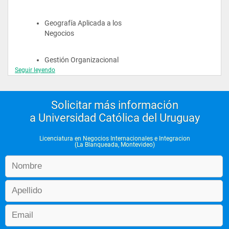
Geografía Aplicada a los 
Negocios
Gestión Organizacional
Seguir leyendo
Herramientas Digitales 
para la Gestión
Solicitar más información
a Universidad Católica del Uruguay
Información Financiera 
para la Gestión
Licenciatura en Negocios Internacionales e Integracion
(La Blanqueada, Montevideo)
Marketing
Matemática I
Microeconomía I