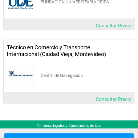
FUNDACION UNIVERSITARIA-CEIPA-
Portugués III
Reto empresarial II
Consultar Precio
Tercer Año
Técnico en Comercio y Transporte
Internacional (Ciudad Vieja, Montevideo)
Almacenes y Gestión de 
Stocks
Centro de Navegación
Costos y Precios 
Internacionales
Consultar Precio
Economía Internacional 
Finanzas Internacionales
Términos legales y Condiciones de Uso