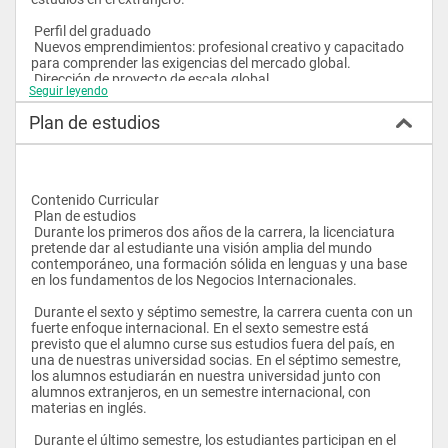
 Perfil del graduado
 Nuevos emprendimientos: profesional creativo y capacitado 
para comprender las exigencias del mercado global.
 Dirección de proyecto de escala global.
Seguir leyendo
 Tareas gerenciales en áreas comerciales y de planificación 
estratégica en empresas de ámbito internacional.
Plan de estudios
Contenido Curricular
 Plan de estudios 
 Durante los primeros dos años de la carrera, la licenciatura 
pretende dar al estudiante una visión amplia del mundo 
contemporáneo, una formación sólida en lenguas y una base 
en los fundamentos de los Negocios Internacionales. 
 Durante el sexto y séptimo semestre, la carrera cuenta con un 
fuerte enfoque internacional. En el sexto semestre está 
previsto que el alumno curse sus estudios fuera del país, en 
una de nuestras universidad socias. En el séptimo semestre, 
los alumnos estudiarán en nuestra universidad junto con 
alumnos extranjeros, en un semestre internacional, con 
materias en inglés. 
 Durante el último semestre, los estudiantes participan en el 