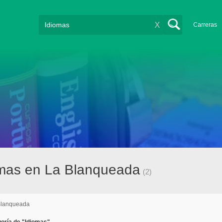
X
Carreras
omas en La Blanqueada
(2)
Blanqueada