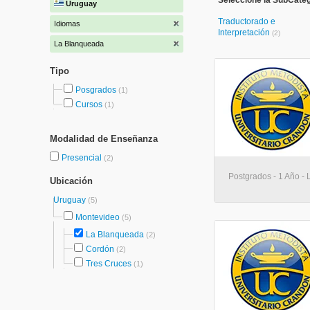
Seleccione la SubCateg
Uruguay
Traductorado e
Idiomas
Interpretación
(2)
La Blanqueada
Tipo
Posgrados
(1)
Cursos
(1)
Modalidad de Enseñanza
Presencial
(2)
Postgrados - 1 Año -
Ubicación
Uruguay
(5)
Montevideo
(5)
La Blanqueada
(2)
Cordón
(2)
Tres Cruces
(1)