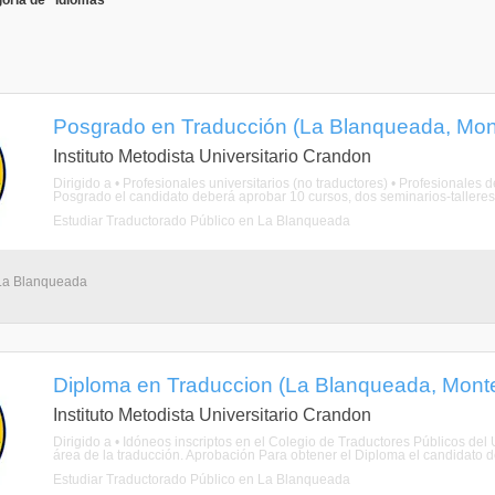
oría de "Idiomas"
Posgrado en Traducción (La Blanqueada, Mon
Instituto Metodista Universitario Crandon
Dirigido a • Profesionales universitarios (no traductores) • Profesionales d
Posgrado el candidato deberá aprobar 10 cursos, dos seminarios-talleres y
Estudiar Traductorado Público en La Blanqueada
 La Blanqueada
Diploma en Traduccion (La Blanqueada, Mont
Instituto Metodista Universitario Crandon
Dirigido a • Idóneos inscriptos en el Colegio de Traductores Públicos de
área de la traducción. Aprobación Para obtener el Diploma el candidato d
Estudiar Traductorado Público en La Blanqueada