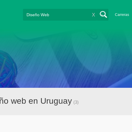
X
Carreras
eño web en Uruguay
(3)