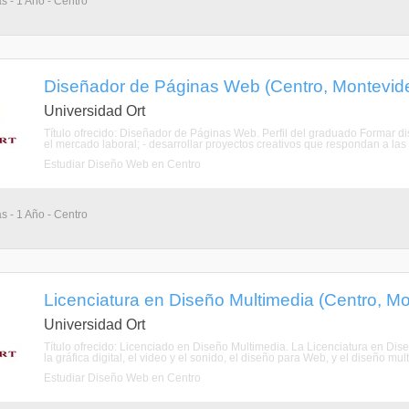
s - 1 Año - Centro
Diseñador de Páginas Web (Centro, Montevid
Universidad Ort
Título ofrecido: Diseñador de Páginas Web. Perfil del graduado Formar 
el mercado laboral; - desarrollar proyectos creativos que respondan a las
Estudiar Diseño Web en Centro
s - 1 Año - Centro
Licenciatura en Diseño Multimedia (Centro, M
Universidad Ort
Título ofrecido: Licenciado en Diseño Multimedia. La Licenciatura en Dise
la gráfica digital, el video y el sonido, el diseño para Web, y el diseño multi
Estudiar Diseño Web en Centro