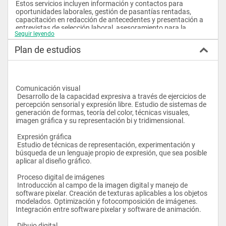
Estos servicios incluyen información y contactos para 
oportunidades laborales, gestión de pasantías rentadas, 
capacitación en redacción de antecedentes y presentación a 
entrevistas de selección laboral, asesoramiento para la 
Seguir leyendo
creación de empresas e inclusión de información sobre los 
graduados en bases de datos de las principales empresas de 
Plan de estudios
selección de personal de Uruguay. 
 La Coordnación de Graduados mantiene contacto 
permanente con las principales empresas de selcción de 
personal y con las mayores empresas, organismos públicos y 
organizaciones internacionales de nuestro medio. Numerosas 
Comunicación visual
empresas y organizaciones recurren a esta oficina para 
 Desarrollo de la capacidad expresiva a través de ejercicios de 
proveer vacantes específicas y en algunos casos entrevistan a 
percepción sensorial y expresión libre. Estudio de sistemas de 
alumnos avanzados en la propia facultad. 
generación de formas, teoría del color, técnicas visuales, 
imagen gráfica y su representación bi y tridimensional. 
 Acuerdos y reconocimientos
 Expresión gráfica 
 La Universidad ORT Uruguay, como integrante de ORT 
 Estudio de técnicas de representación, experimentación y 
Mundial -la mayor red educativa no gubernamental en el 
búsqueda de un lenguaje propio de expresión, que sea posible 
mundo-, otorga diplomas respaldados en más de 50 países
aplicar al diseño gráfico. 
 Proceso digital de imágenes 
 Introducción al campo de la imagen digital y manejo de 
software pixelar. Creación de texturas aplicables a los objetos 
modelados. Optimización y fotocomposición de imágenes. 
Integración entre software pixelar y software de animación. 
 Dibujo digital 