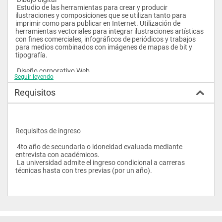
 Estudio de las herramientas para crear y producir 
ilustraciones y composiciones que se utilizan tanto para 
imprimir como para publicar en Internet. Utilización de 
herramientas vectoriales para integrar ilustraciones artísticas 
con fines comerciales, infográficos de periódicos y trabajos 
para medios combinados con imágenes de mapas de bit y 
tipografía. 
 Diseño corporativo Web 
Seguir leyendo
 Identificación y lectura de los elementos constitutivos de la 
imagen corporativa de una empresa u organización, para que 
Requisitos
sean empleados de forma correcta y coordinada en el canal de 
comunicación Web. Integración de los conocimientos 
aprendidos en el resto de las materias a través del diseño y 
análisis de páginas corporativas. 
Requisitos de ingreso
 Manejo tipográfico 
 Manejo de tipografías. Conocimiento de sus características, 
 4to año de secundaria o idoneidad evaluada mediante 
su expresividad y carácter, relacionados con los mensajes a 
entrevista con académicos.
comunicar. Aplicaciones en las marcas, logotipos, empaques e 
 La universidad admite el ingreso condicional a carreras 
imagen empresarial. 
técnicas hasta con tres previas (por un año). 
 Diseño de páginas Web y diagramación en pantalla 
 Diseño y diagramación de sitios Web. Presentación de 
técnicas de programación en lenguaje HTML y DHTML para la 
creación de sistemas de páginas Web interactivas. 
 Animación Web 