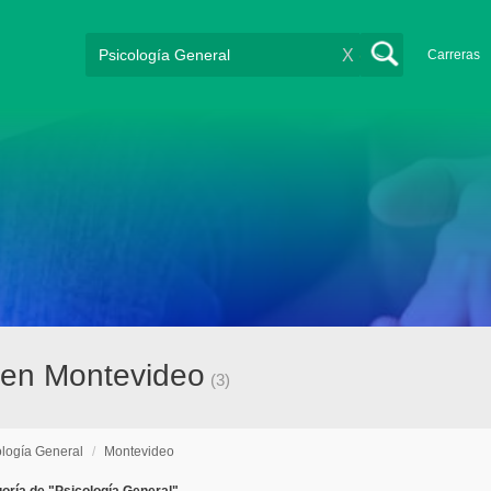
X
Carreras
 en Montevideo
(3)
ología General
/
Montevideo