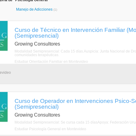
oría de "Psicología General"
Manejo de Adicciones
(1)
Curso de Técnico en Intervención Familiar (M
(Semipresencial)
Growing Consultores
Modalidad Semipresencial: Cada 15 días.Auspicia: Junta Nacional de Dr
comunidades terapéuticas.
Estudiar Orientación Familiar en Montevideo
tevideo
Curso de Operador en Intervenciones Psico-S
(Semipresencial)
Growing Consultores
Modalidad Semipresencial: Se cursa cada 15 díasApoya: Federación Ur
Estudiar Psicología General en Montevideo