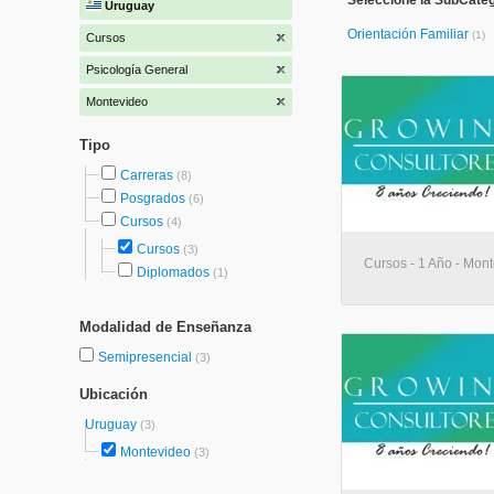
Seleccione la SubCateg
Uruguay
Orientación Familiar
(1)
Cursos
Psicología General
Montevideo
Tipo
Carreras
(8)
Posgrados
(6)
Cursos
(4)
Cursos
(3)
Cursos - 1 Año - Mon
Diplomados
(1)
Modalidad de Enseñanza
Semipresencial
(3)
Ubicación
Uruguay
(3)
Montevideo
(3)