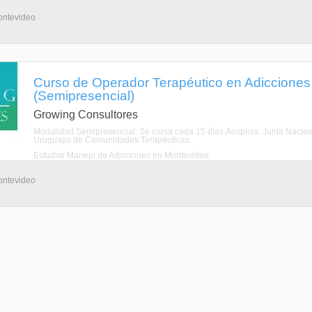
ontevideo
Curso de Operador Terapéutico en Adicciones
(Semipresencial)
Growing Consultores
Modalidad Semipresencial: Se cursa cada 15 días.Auspicia: Junta Nacion
Uruguaya de Comunidades Terapéuticas.
Estudiar Manejo de Adicciones en Montevideo
ontevideo