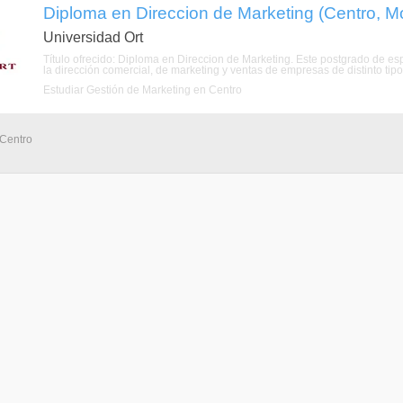
Diploma en Direccion de Marketing (Centro, M
Universidad Ort
Título ofrecido: Diploma en Direccion de Marketing. Este postgrado de es
la dirección comercial, de marketing y ventas de empresas de distinto tip
Estudiar Gestión de Marketing en Centro
 Centro