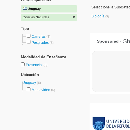
Seleccione la SubCateg
Uruguay
Biología
(5)
Ciencias Naturales
Tipo
Carreras
(3)
Posgrados
(3)
Modalidad de Enseñanza
Presencial
(6)
Ubicación
Uruguay
(6)
Montevideo
(6)