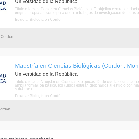
Universidad de la República
Título ofrecido: Doctor en Ciencias Biológicas. El objetivo central de doct
original propia así como para orientar trabajos de investigación de otras p
Estudiar Biología en Cordón
- Cordón
Maestría en Ciencias Biológicas (Cordón, Mon
Universidad de la República
Título ofrecido: Magister en Ciencias Biológicas. Dado que las condicio
amplia formación básica, los cursos estarán destinados al estudio con ma
sub&aacu ...
Estudiar Biología en Cordón
Cordón