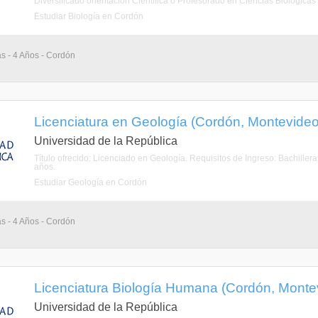
Diversificado orientación Científica o Profesorado en Ciencias Biológicas
Estudiar Biología en Cordón
as - 4 Años - Cordón
Licenciatura en Geología (Cordón, Montevideo
Universidad de la República
Título ofrecido: Licenciado en Geología. Requisitos de Ingreso: Bachiller
años.
Estudiar Geología en Cordón
as - 4 Años - Cordón
Licenciatura Biología Humana (Cordón, Monte
Universidad de la República