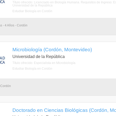
Título ofrecido: Licenciado en Biología Humana. Requisitos de Ingreso: E
Universidad de la República
Estudiar Biología en Cordón
as - 4 Años - Cordón
Microbiología (Cordón, Montevideo)
Universidad de la República
Título ofrecido: Especialista en Microbiología.
Estudiar Biología en Cordón
- Cordón
Doctorado en Ciencias Biológicas (Cordón, M