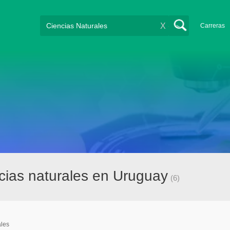
X
Carreras
cias naturales en Uruguay
(6)
ales