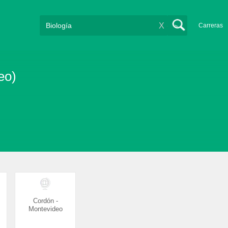
X
Carreras
eo)
Cordón -
Montevideo