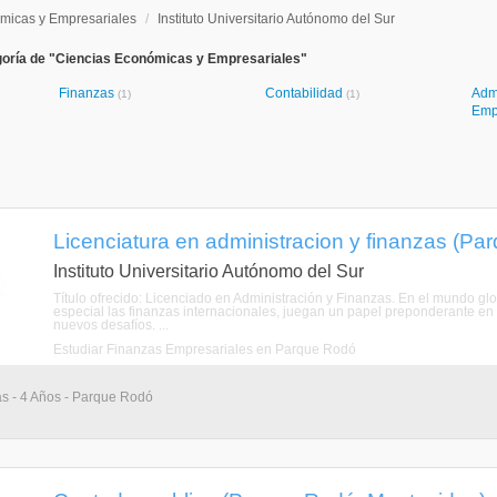
micas y Empresariales
/
Instituto Universitario Autónomo del Sur
goría de "Ciencias Económicas y Empresariales"
Finanzas
Contabilidad
Adm
(1)
(1)
Emp
Licenciatura en administracion y finanzas (P
Instituto Universitario Autónomo del Sur
Título ofrecido: Licenciado en Administración y Finanzas. En el mundo gl
especial las finanzas internacionales, juegan un papel preponderante en 
nuevos desafíos. ...
Estudiar Finanzas Empresariales en Parque Rodó
as - 4 Años - Parque Rodó