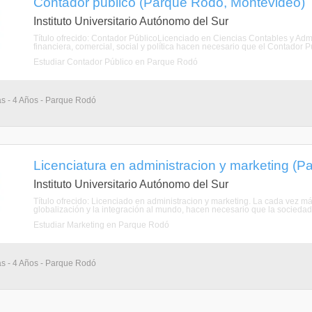
Contador publico (Parque Rodó, Montevideo)
Instituto Universitario Autónomo del Sur
Título ofrecido: Contador PúblicoLicenciado en Ciencias Contables y Ad
financiera, comercial, social y política hacen necesario que el Contador Pú
Estudiar Contador Público en Parque Rodó
as - 4 Años - Parque Rodó
Licenciatura en administracion y marketing (
Instituto Universitario Autónomo del Sur
Título ofrecido: Licenciado en administracion y marketing. La cada vez má
globalización y la integración al mundo, hacen necesario que la sociedad
Estudiar Marketing en Parque Rodó
as - 4 Años - Parque Rodó