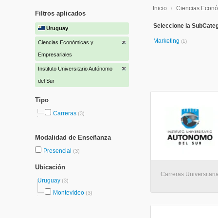
Inicio
/
Ciencias Econó
Filtros aplicados
Seleccione la SubCate
Uruguay
Marketing
(1)
Ciencias Económicas y
Empresariales
Instituto Universitario Autónomo
del Sur
Tipo
Carreras
(3)
Modalidad de Enseñanza
Presencial
(3)
Ubicación
Carreras Universitari
Uruguay
(3)
Montevideo
(3)