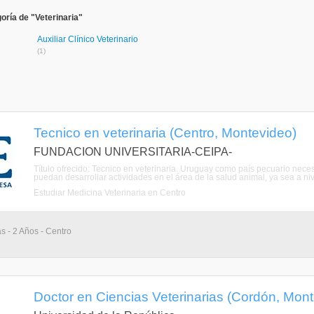
oría de "Veterinaria"
Auxiliar Clínico Veterinario
(1)
Tecnico en veterinaria (Centro, Montevideo)
FUNDACION UNIVERSITARIA-CEIPA-
Título ofrecido: Tecnico en veterinaria. Uruguay como país pecuario nece
puedan desarrollar actividades en el área de la salud animal, ya sea a ni
Estudiar Medicina Veterinaria en Centro
as - 2 Años - Centro
Doctor en Ciencias Veterinarias (Cordón, Mon