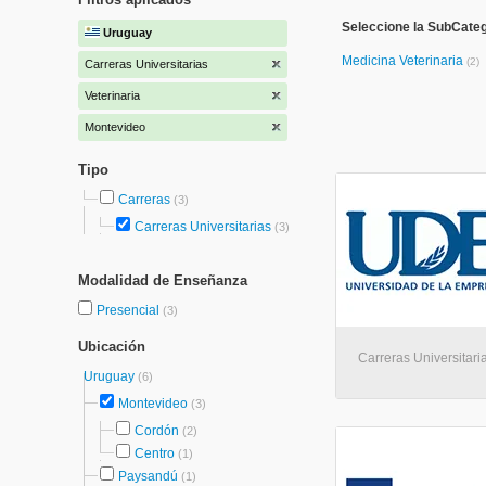
Seleccione la SubCateg
Uruguay
Medicina Veterinaria
(2)
Carreras Universitarias
Veterinaria
Montevideo
Tipo
Carreras
(3)
Carreras Universitarias
(3)
Modalidad de Enseñanza
Presencial
(3)
Ubicación
Carreras Universitari
Uruguay
(6)
Montevideo
(3)
Cordón
(2)
Centro
(1)
Paysandú
(1)