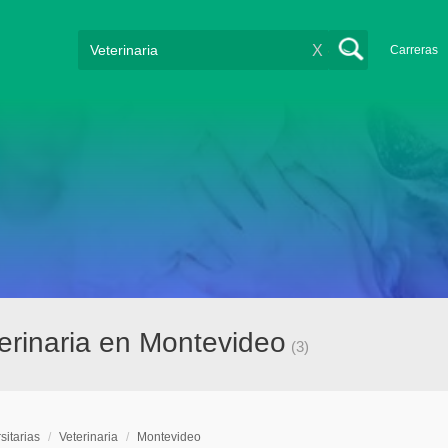
X
Carreras
terinaria en Montevideo
(3)
sitarias
/
Veterinaria
/
Montevideo