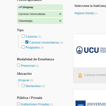
Seleccione la SubCateg
Uruguay
Higiene Dental
(1)
Carreras Universitarias
Odontología
Tipo
Carreras
(6)
Carreras Universitarias
(6)
Posgrados
(4)
Modalidad de Enseñanza
Presencial
(6)
Ubicación
Carreras Univers
Uruguay
(6)
Montevideo
(6)
Pública / Privada
Instituciones Privadas
(1)