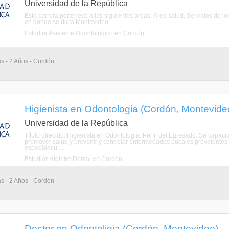
Universidad de la República
Esta carrera pertenece a las siguientes áreas: Área salud. Servicios d
en donde se dicta Montevideo
Estudiar Asistente Odontológico en Cordón
as - 2 Años - Cordón
Higienista en Odontologia (Cordón, Montevide
Universidad de la República
Título ofrecido: Higienista en Odontologia. Perfil del Egresado: Se capaci
promover salud y prevenir y controlar enfermedades bucales prevalentes 
espec&iacu ...
Estudiar Higiene Dental en Cordón
as - 2 Años - Cordón
Doctor en Odontoligia (Cordón, Montevideo)