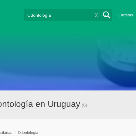
X
Carreras
dontología en Uruguay
(6)
sitarias
/
Odontología