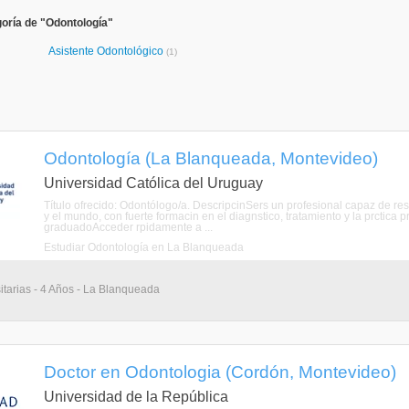
oría de "Odontología"
Asistente Odontológico
(1)
Odontología (La Blanqueada, Montevideo)
Universidad Católica del Uruguay
Título ofrecido: Odontólogo/a. DescripcinSers un profesional capaz de re
y el mundo, con fuerte formacin en el diagnstico, tratamiento y la prctica p
graduadoAcceder rpidamente a ...
Estudiar Odontología en La Blanqueada
itarias - 4 Años - La Blanqueada
Doctor en Odontologia (Cordón, Montevideo)
Universidad de la República