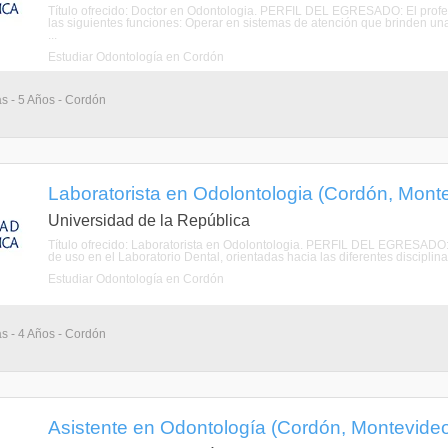
Título ofrecido: Doctor en Odontologia. PERFIL DEL EGRESADO: El profe
las siguientes funciones: Operar en sistemas de atención que brinden una 
...
Estudiar Odontología en Cordón
as - 5 Años - Cordón
Laboratorista en Odolontologia (Cordón, Mont
Universidad de la República
Título ofrecido: Laboratorista en Odolontologia. PERFIL DEL EGRESADO: P
de uso en el Laboratorio Dental, orientadas hacia las diferentes disciplinas
Estudiar Odontología en Cordón
as - 4 Años - Cordón
Asistente en Odontología (Cordón, Montevide