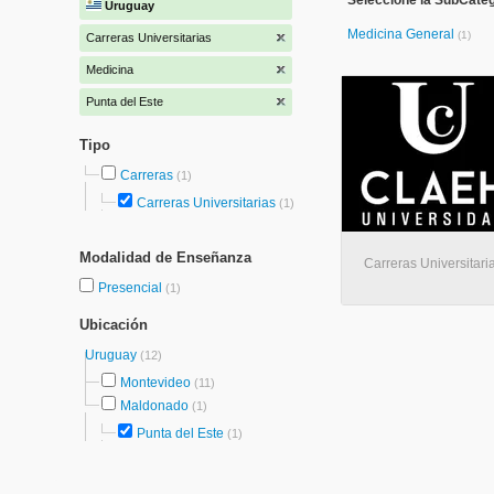
Seleccione la SubCateg
Uruguay
Medicina General
(1)
Carreras Universitarias
Medicina
Punta del Este
Tipo
Carreras
(1)
Carreras Universitarias
(1)
Modalidad de Enseñanza
Carreras Universitaria
Presencial
(1)
Ubicación
Uruguay
(12)
Montevideo
(11)
Maldonado
(1)
Punta del Este
(1)