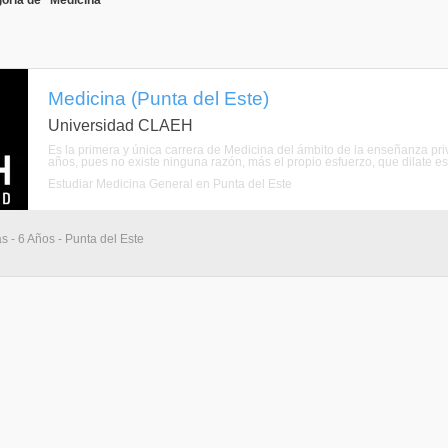
oría de "Medicina"
Medicina (Punta del Este)
Universidad CLAEH
Es la primera y única carrera de Medicina del ámbito de la enseñanza pri
años, pues no existe ninguna razón, más el propio esfuerzo, que dilate ese
Estudiar Medicina General en Punta del Este
s - 6 Años - Punta del Este