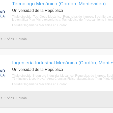
Tecnólogo Mecánico (Cordón, Montevideo)
Universidad de la República
Título ofrecido: Tecnólogo Mecánico. Requisitos de Ingreso: Bachillerato o
Matemática Plan Micro experiencia, Tecnológico de Procesamiento Informá
Estudiar Ingeniería Mecánica en Cordón
as - 3 Años - Cordón
Ingeniería Industrial Mecánica (Cordón, Monte
Universidad de la República
Título ofrecido: Ingeniero Industrial Mecánico. Requisitos de Ingreso: Bach
76) (incluye Liceo Naval) Área Ciencias Físico-Matemáticas (Plan Piloto 6
Estudiar Ingeniería Mecánica en Cordón
as - 5 Años - Cordón