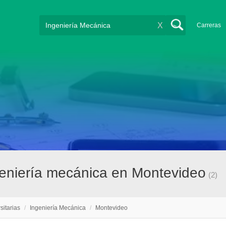
X
Carreras
ngeniería mecánica en Montevideo
(2)
sitarias
/
Ingeniería Mecánica
/
Montevideo