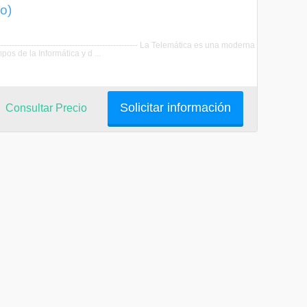
o)
-------------------------------------------------- La Telemática es una moderna
os de la Informática y d ...
Solicitar información
Consultar Precio