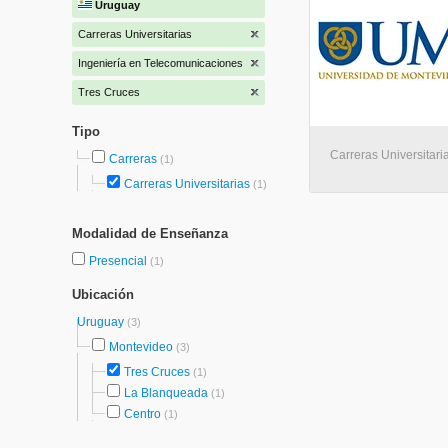
Uruguay
Carreras Universitarias
Ingeniería en Telecomunicaciones
Tres Cruces
Tipo
Carreras Universitari
Carreras
(1)
Carreras Universitarias
(1)
Modalidad de Enseñanza
Presencial
(1)
Ubicación
Uruguay
(3)
Montevideo
(3)
Tres Cruces
(1)
La Blanqueada
(1)
Centro
(1)