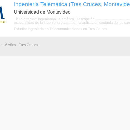
Ingeniería Telemática (Tres Cruces, Montevide
Universidad de Montevideo
Título ofrecido: Ingeniero/a Telemática. Descripción ------------------------------
especialidad de la Ingeniería basada en la aplicación conjunta de los camp
Estudiar Ingeniería en Telecomunicaciones en Tres Cruces
as - 6 Años - Tres Cruces